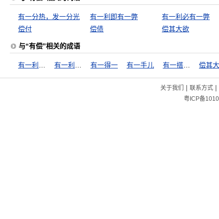
有一分热，发一分光
有一利即有一弊
有一利必有一弊
偿付
偿债
偿其大欲
与“有偿”相关的成语
有一利即有一弊
有一利必有一弊
有一得一
有一手儿
有一搭没一搭
偿其
|
|
关于我们
联系方式
粤ICP备1010