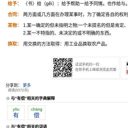
给予：
〈书〉给（gěi）：给予帮助ㄧ给予同情。也作给与
合同：
两方面或几方面在办理某事时，为了确定各自的权
某物：
1.某一确定的但未指明之物;一个未提名的但是肯定
2.某一不特指的、未决定的或不明确的东西。
换取：
用交换的方法取得：用工业品换取农产品。
试试手机扫一扫
在你手机上继续浏览此页面
分享到：
更多
阅读(5372次)
与“有偿”相关的字典解释
yŏu
cháng
有
偿
与“有偿”相关的词语