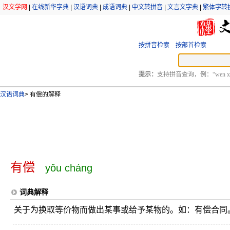
汉文学网
|
在线新华字典
|
汉语词典
|
成语词典
|
中文转拼音
|
文言文字典
|
繁体字转
按拼音检索
按部首检索
提示：
支持拼音查询，例：“wen xu
汉语词典
>
有偿的解释
有偿
yǒu cháng
词典解释
关于为换取等价物而做出某事或给予某物的。如：有偿合同