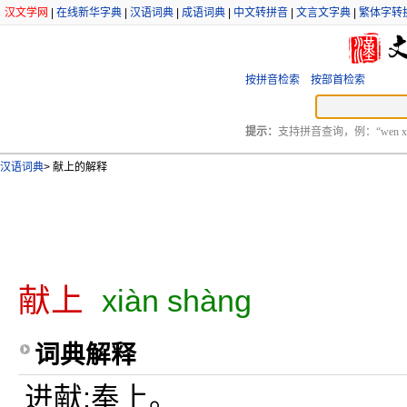
汉文学网
|
在线新华字典
|
汉语词典
|
成语词典
|
中文转拼音
|
文言文字典
|
繁体字转
按拼音检索
按部首检索
提示：
支持拼音查询，例：“wen xu
汉语词典
>
献上的解释
献上
xiàn shàng
词典解释
进献;奉上。