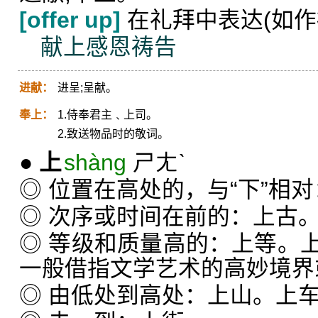
[offer up]
在礼拜中表达(如作
献上感恩祷告
进献：
进呈;呈献。
奉上：
1.侍奉君主﹑上司。
2.致送物品时的敬词。
●
上
shàng
ㄕㄤˋ
◎ 位置在高处的，与“下”相
◎ 次序或时间在前的：上古
◎ 等级和质量高的：上等。
一般借指文学艺术的高妙境界
◎ 由低处到高处：上山。上