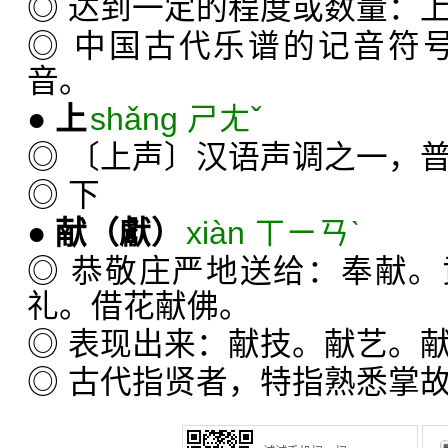
◎ 达到一定的程度或数量：
◎ 中国古代乐谱的记音符号
音。
●
上
shǎng ㄕㄤˇ
◎ 〔上声〕汉语声调之一，
◎ 下
●
献
（獻）
xiàn ㄒㄧㄢˋ
◎ 恭敬庄严地送给：奉献
礼。借花献佛。
◎ 表现出来：献技。献艺。
◎ 古代指贤者，特指熟悉掌