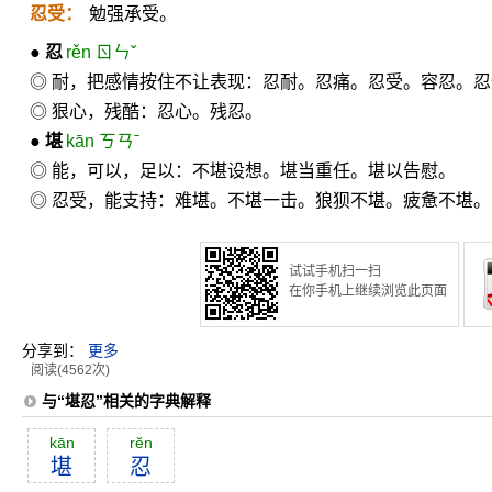
忍受：
勉强承受。
●
忍
rěn ㄖㄣˇ
◎ 耐，把感情按住不让表现：忍耐。忍痛。忍受。容忍。
◎ 狠心，残酷：忍心。残忍。
●
堪
kān ㄎㄢˉ
◎ 能，可以，足以：不堪设想。堪当重任。堪以告慰。
◎ 忍受，能支持：难堪。不堪一击。狼狈不堪。疲惫不堪。
试试手机扫一扫
在你手机上继续浏览此页面
分享到：
更多
阅读(4562次)
与“堪忍”相关的字典解释
kān
rĕn
堪
忍