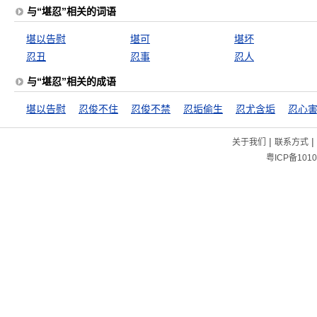
与“堪忍”相关的词语
堪以告慰
堪可
堪坏
忍丑
忍事
忍人
与“堪忍”相关的成语
堪以告慰
忍俊不住
忍俊不禁
忍垢偷生
忍尤含垢
忍心
|
|
关于我们
联系方式
粤ICP备1010