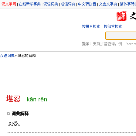
汉文学网
|
在线新华字典
|
汉语词典
|
成语词典
|
中文转拼音
|
文言文字典
|
繁体字转
按拼音检索
按部首检索
提示：
支持拼音查询，例：“wen xu
汉语词典
>
堪忍的解释
堪忍
kān rěn
词典解释
忍受。