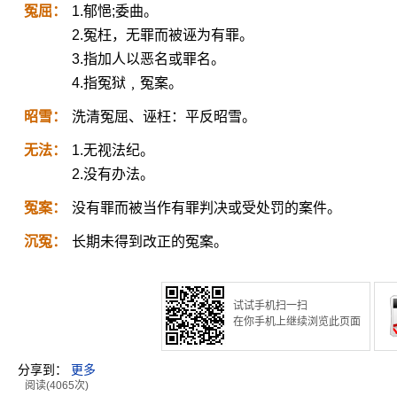
冤屈：
1.郁悒;委曲。
2.冤枉，无罪而被诬为有罪。
3.指加人以恶名或罪名。
4.指冤狱﹐冤案。
昭雪：
洗清冤屈、诬枉：平反昭雪。
无法：
1.无视法纪。
2.没有办法。
冤案：
没有罪而被当作有罪判决或受处罚的案件。
沉冤：
长期未得到改正的冤案。
试试手机扫一扫
在你手机上继续浏览此页面
分享到：
更多
阅读(4065次)