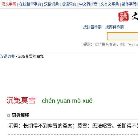
汉文学网
|
在线新华字典
|
汉语词典
|
成语词典
|
中文转拼音
|
文言文字典
|
繁体字转
按拼音检索
按部首检索
提示：
支持拼音查询，例：“wen xu
汉语词典
>
沉冤莫雪的解释
沉冤莫雪
chén yuān mò xuě
词典解释
沉冤：长期得不到伸雪的冤案；莫雪：无法昭雪。长期得不