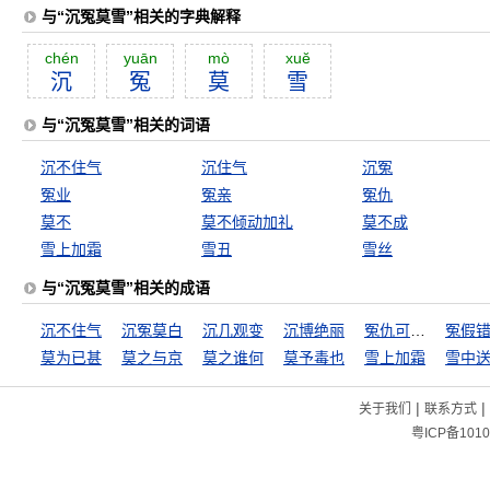
与“沉冤莫雪”相关的字典解释
chén
yuān
mò
xuĕ
沉
冤
莫
雪
与“沉冤莫雪”相关的词语
沉不住气
沉住气
沉冤
冤业
冤亲
冤仇
莫不
莫不倾动加礼
莫不成
雪上加霜
雪丑
雪丝
与“沉冤莫雪”相关的成语
沉不住气
沉冤莫白
沉几观变
沉博绝丽
冤仇可解不可结
冤假
莫为已甚
莫之与京
莫之谁何
莫予毒也
雪上加霜
雪中
|
|
关于我们
联系方式
粤ICP备1010