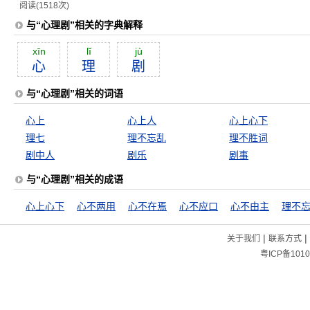
阅读(1518次)
与“心理剧”相关的字典解释
xīn
lĭ
jù
心
理
剧
与“心理剧”相关的词语
心上
心上人
心上心下
理七
理不忘乱
理不胜词
剧中人
剧乐
剧事
与“心理剧”相关的成语
心上心下
心不两用
心不在焉
心不应口
心不由主
理不
|
|
关于我们
联系方式
粤ICP备1010