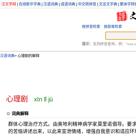
汉文学网
|
在线新华字典
|
汉语词典
|
成语词典
|
中文转拼音
|
文言文字典
|
繁体字转
按拼音检索
按部首检索
提示：
支持拼音查询，例：“wen xu
汉语词典
>
心理剧的解释
心理剧
xīn lǐ jù
词典解释
群体心理治疗方式。由奥地利精神病学家莫里诺倡导。要
的苦恼讲述出来，以此来宣泄情绪，增强自我意识和适应环