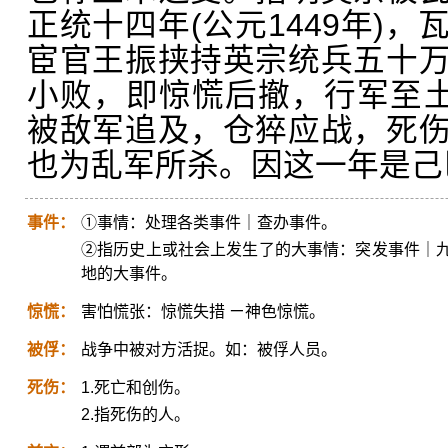
正统十四年(公元1449年)
宦官王振挟持英宗统兵五十
小败，即惊慌后撤，行军至土
被敌军追及，仓猝应战，死
也为乱军所杀。因这一年是己
事件：
①事情：处理各类事件｜查办事件。
②指历史上或社会上发生了的大事情：突发事件｜
地的大事件。
惊慌：
害怕慌张：惊慌失措 ㄧ神色惊慌。
被俘：
战争中被对方活捉。如：被俘人员。
死伤：
1.死亡和创伤。
2.指死伤的人。