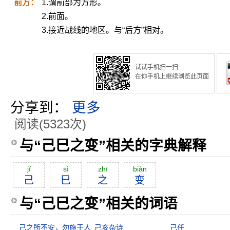
前方：
1.谓前部为方形。
2.前面。
3.接近战线的地区。与“后方”相对。
试试手机扫一扫
在你手机上继续浏览此页面
分享到：
更多
阅读(5323次)
与“己巳之变”相关的字典解释
jĭ
sì
zhī
biàn
己
巳
之
变
与“己巳之变”相关的词语
己之所不安，勿施于人
己亥杂诗
己任