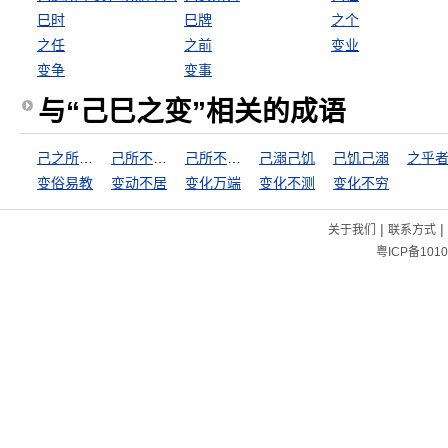
巳时
巳牌
之个
之任
之前
变业
变争
变事
与“己巳之变”相关的成语
己之所不安，勿施于人
己所不欲，勿加诸人
己所不欲，勿施于人
己溺己饥
己饥己溺
之乎
变俗易教
变动不居
变化万端
变化不测
变化不穷
|
|
关于我们
联系方式
粤ICP备1010