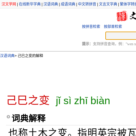
汉文学网
|
在线新华字典
|
汉语词典
|
成语词典
|
中文转拼音
|
文言文字典
|
繁体字转
按拼音检索
按部首检索
提示：
支持拼音查询，例：“wen xu
汉语词典
>
己巳之变的解释
己巳之变
jǐ sì zhī biàn
词典解释
也称土木之变。指明英宗被