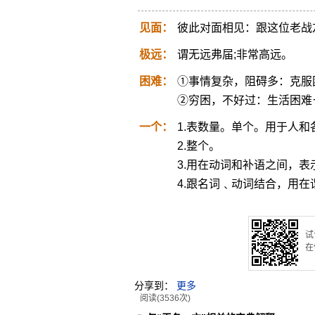
见面：
彼此对面相见：跟这位老战
极远：
谓无远弗届;非常高远。
困难：
①事情复杂，阻碍多：克服
②穷困，不好过：生活困难
一个：
1.表数量。单个。用于人和
2.整个。
3.用在动词和补语之间，表
4.跟名词﹑动词结合，用
试
在
分享到：
更多
阅读(3536次)