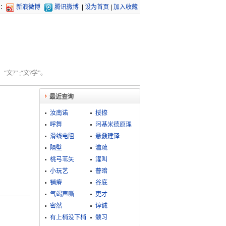
：
新浪微博
腾讯微博
|
设为首页
|
加入收藏
文?” ;“文?学”。
最近查询
汝南诺
挼摖
呼舞
阿基米德原理
滑线电阻
悬鼗建铎
隔壁
瀹疏
桃弓苇矢
讙叫
小玩艺
瞢暗
销瘠
谷底
气竭声嘶
吏才
密然
谆诚
有上梢没下梢
颓习