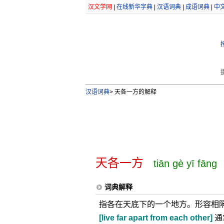
汉文学网
|
在线新华字典
|
汉语词典
|
成语词典
|
中
汉语词典
>
天各一方的解释
天各一方
tiān gè yī fāng
词典解释
指各在天底下的一个地方。形容相
[live far apart from each other]
通