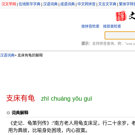
汉文学网
|
在线新华字典
|
汉语词典
|
成语词典
|
中文转拼音
|
文言文字典
|
繁体字转
按拼音检索
按部首检索
提示：
支持拼音查询，例：“wen xu
汉语词典
>
支床有龟的解释
支床有龟
zhī chuáng yǒu guī
词典解释
《史记．龟策列传》:“南方老人用龟支床足，行二十余岁，
用为典故，比喻身处困境，内心寂寞。