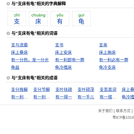
与“支床有龟”相关的字典解释
zhī
chuáng
yŏu
guī
支
床
有
龟
与“支床有龟”相关的词语
支与流裔
支书
支亲
床上叠床
床上安床
床上施床
有一分热，发一分光
有一利即有一弊
有一利必有一弊
龟兹
龟冷搘床
龟冷支床
与“支床有龟”相关的成语
支分族解
支分节解
支叶扶疏
支叶硕茂
支吾其词
床上
有一利即有一弊
有一利必有一弊
有一得一
有一手儿
有一搭没一搭
龟冷
|
|
关于我们
联系方式
粤ICP备1010