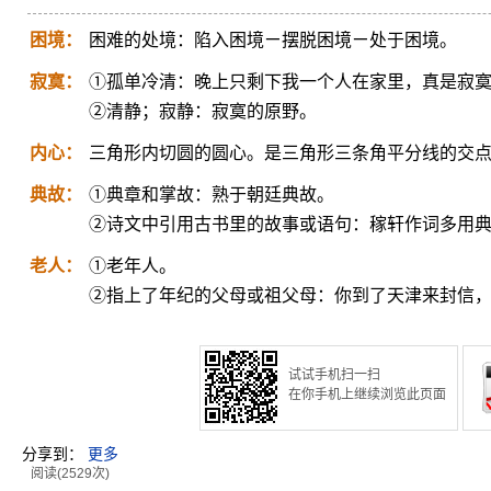
困境：
困难的处境：陷入困境ㄧ摆脱困境ㄧ处于困境。
寂寞：
①孤单冷清：晚上只剩下我一个人在家里，真是寂
②清静；寂静：寂寞的原野。
内心：
三角形内切圆的圆心。是三角形三条角平分线的交
典故：
①典章和掌故：熟于朝廷典故。
②诗文中引用古书里的故事或语句：稼轩作词多用
老人：
①老年人。
②指上了年纪的父母或祖父母：你到了天津来封信
试试手机扫一扫
在你手机上继续浏览此页面
分享到：
更多
阅读(2529次)