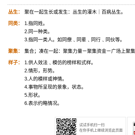
丛生：
聚在一起生长或发生：丛生的灌木｜百病丛生。
同类：
1.指同姓。
2.同一种类。
3.指同一类人。如同僚﹑同辈﹑同行﹑同伙等。
聚集：
集合；凑在一起：聚集力量ㄧ聚集资金ㄧ广场上聚
样子：
1.供人效法﹑模仿的榜样和式样。
2.情形，形势。
3.人的模样或神情。
4.事物所呈现的景象，状态。
5.形状。
6.表示约略情况。
试试手机扫一扫
在你手机上继续浏览此页面