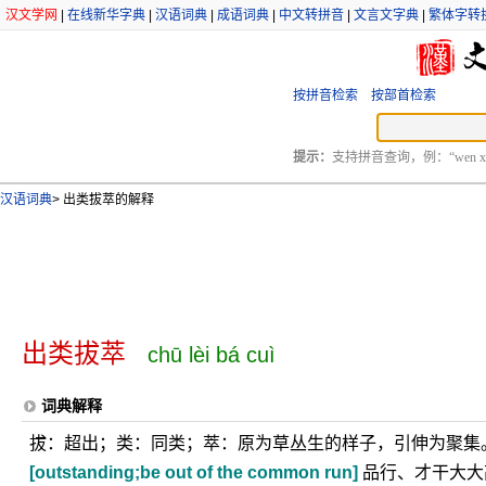
汉文学网
|
在线新华字典
|
汉语词典
|
成语词典
|
中文转拼音
|
文言文字典
|
繁体字转
按拼音检索
按部首检索
提示：
支持拼音查询，例：“wen xu
汉语词典
>
出类拔萃的解释
出类拔萃
chū lèi bá cuì
词典解释
拔：超出；类：同类；萃：原为草丛生的样子，引伸为聚集
[outstanding;be out of the common run]
品行、才干大大