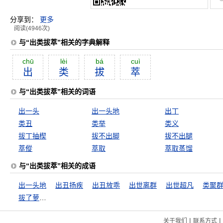
分享到：
更多
阅读(4946次)
与“出类拔萃”相关的字典解释
chū
lèi
bá
cuì
出
类
拔
萃
与“出类拔萃”相关的词语
出一头
出一头地
出丁
类丑
类举
类义
拔丁抽楔
拔不出脚
拔不出腿
萃傱
萃取
萃取蒸馏
与“出类拔萃”相关的成语
出一头地
出丑扬疾
出丑放乖
出世离群
出世超凡
类聚
拔了萝卜地皮宽
|
|
关于我们
联系方式