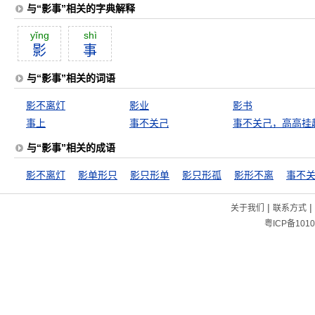
与“影事”相关的字典解释
yĭng
shì
影
事
与“影事”相关的词语
影不离灯
影业
影书
事上
事不关己
事不关己，高高挂
与“影事”相关的成语
影不离灯
影单形只
影只形单
影只形孤
影形不离
事不
|
|
关于我们
联系方式
粤ICP备1010