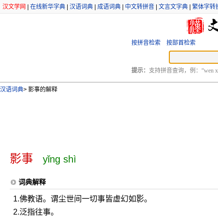
汉文学网
|
在线新华字典
|
汉语词典
|
成语词典
|
中文转拼音
|
文言文字典
|
繁体字转
按拼音检索
按部首检索
提示：
支持拼音查询，例：“wen xu
汉语词典
>
影事的解释
影事
yǐng shì
词典解释
1.佛教语。谓尘世间一切事皆虚幻如影。
2.泛指往事。