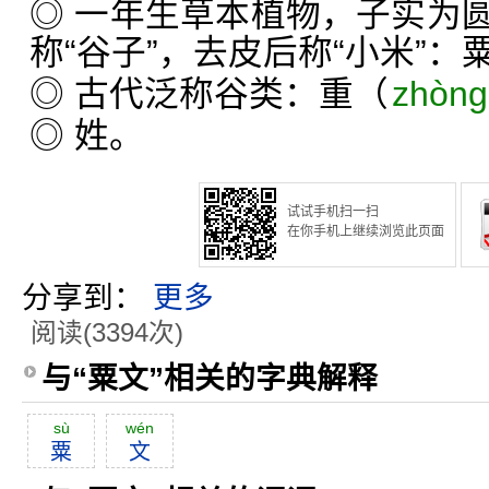
◎ 一年生草本植物，子实为
称“谷子”，去皮后称“小米”
◎ 古代泛称谷类：重（
zhòn
◎ 姓。
试试手机扫一扫
在你手机上继续浏览此页面
分享到：
更多
阅读(3394次)
与“粟文”相关的字典解释
sù
wén
粟
文