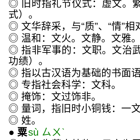
◎ 旧时指礼节仪式：虚文。
式）。
◎ 文华辞采，与“质”、“情”
◎ 温和：文火。文静。文雅
◎ 指非军事的：文职。文治
功绩）。
◎ 指以古汉语为基础的书面
◎ 专指社会科学：文科。
◎ 掩饰：文过饰非。
◎ 量词，指旧时小铜钱：一
◎ 姓。
●
粟
sù ㄙㄨˋ