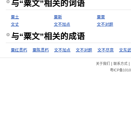
与“粟文”相关的词语
粟土
粟斯
粟栗
文丈
文不加点
文不对题
与“粟文”相关的成语
粟红贯朽
粟陈贯朽
文不加点
文不对题
文不尽意
文东
|
|
关于我们
联系方式
粤ICP备1010