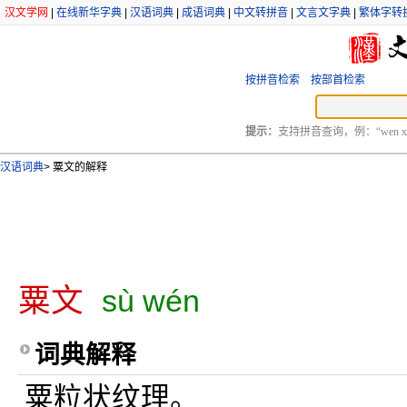
汉文学网
|
在线新华字典
|
汉语词典
|
成语词典
|
中文转拼音
|
文言文字典
|
繁体字转
按拼音检索
按部首检索
提示：
支持拼音查询，例：“wen xu
汉语词典
>
粟文的解释
粟文
sù wén
词典解释
粟粒状纹理。