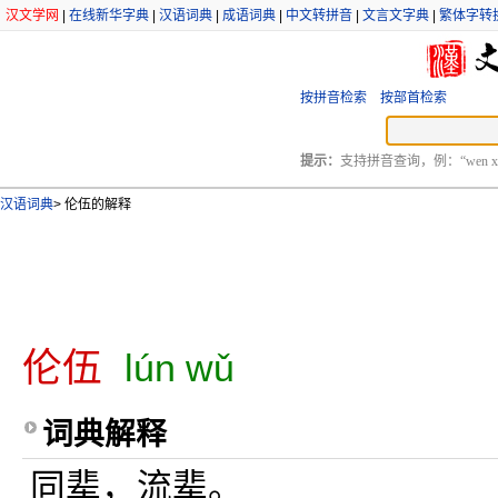
汉文学网
|
在线新华字典
|
汉语词典
|
成语词典
|
中文转拼音
|
文言文字典
|
繁体字转
按拼音检索
按部首检索
提示：
支持拼音查询，例：“wen xu
汉语词典
>
伦伍的解释
伦伍
lún wǔ
词典解释
同辈，流辈。