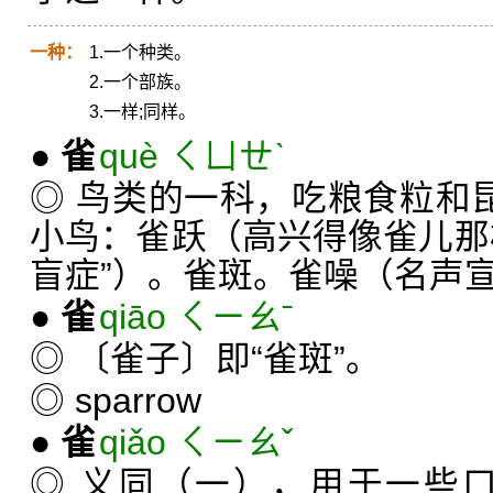
一种：
1.一个种类。
2.一个部族。
3.一样;同样。
●
雀
què ㄑㄩㄝˋ
◎ 鸟类的一科，吃粮食粒和昆
小鸟：雀跃（高兴得像雀儿那
盲症”）。雀斑。雀噪（名声
●
雀
qiāo ㄑㄧㄠˉ
◎ 〔雀子〕即“雀斑”。
◎
sparrow
●
雀
qiǎo ㄑㄧㄠˇ
◎ 义同（一），用于一些