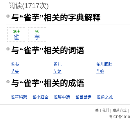
阅读(1717次)
与“雀芋”相关的字典解释
què
yù
雀
芋
与“雀芋”相关的词语
雀书
雀儿
雀儿肠肚
芋头
芋奶
芋妳
与“雀芋”相关的成语
雀喧鸠聚
雀小脏全
雀屏中选
雀目鼠步
雀角之忿
|
|
关于我们
联系方式
粤ICP备1010