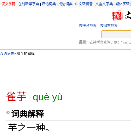
汉文学网
|
在线新华字典
|
汉语词典
|
成语词典
|
中文转拼音
|
文言文字典
|
繁体字转
按拼音检索
按部首检索
提示：
支持拼音查询，例：“wen xu
汉语词典
>
雀芋的解释
雀芋
què yù
词典解释
芋之一种。