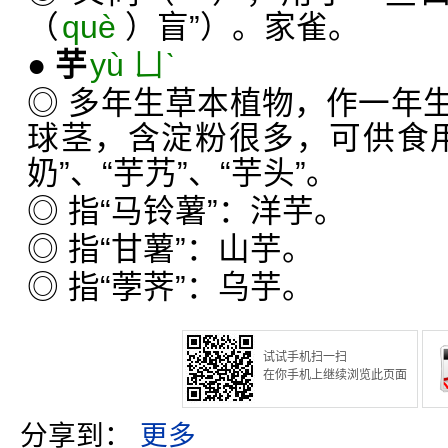
（
què
）盲”）。家雀。
●
芋
yù ㄩˋ
◎ 多年生草本植物，作一年
球茎，含淀粉很多，可供食
奶”、“芋艿”、“芋头”。
◎ 指“马铃薯”：洋芋。
◎ 指“甘薯”：山芋。
◎ 指“荸荠”：乌芋。
试试手机扫一扫
在你手机上继续浏览此页面
分享到：
更多