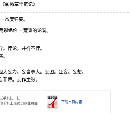
昀
《阅微草堂笔记》
 ㄧ态度狂妄。
荒谬绝伦 ㄧ荒谬的论调。
异。悖论。并行不悖。
惑。
。胆大妄为。妄自尊大。妄图。狂妄。妄想。
自菲薄。妄作主张。
试手机扫一扫
下载本页内容
你手机上继续浏览此页面