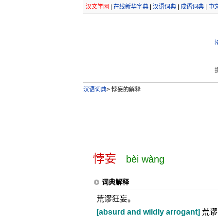
汉文学网
|
在线新华字典
|
汉语词典
|
成语词典
|
中
汉语词典
>
悖妄的解释
悖妄
bèi wàng
词典解释
荒谬狂妄。
[absurd and wildly arrogant]
荒谬