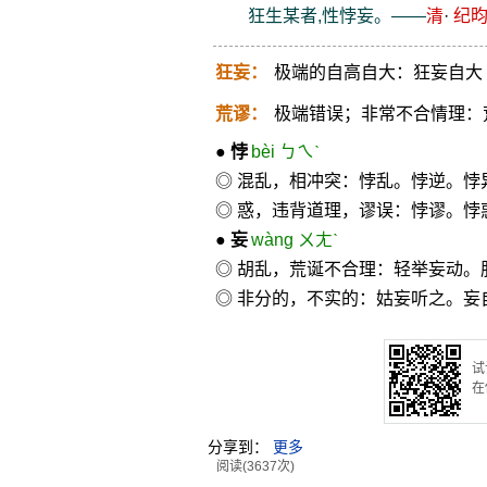
狂生某者,性悖妄。——
清
·
纪
狂妄：
极端的自高自大：狂妄自大
荒谬：
极端错误；非常不合情理：
●
悖
bèi ㄅㄟˋ
◎ 混乱，相冲突：悖乱。悖逆。悖
◎ 惑，违背道理，谬误：悖谬。悖
●
妄
wàng ㄨㄤˋ
◎ 胡乱，荒诞不合理：轻举妄动
◎ 非分的，不实的：姑妄听之。妄
试
在
分享到：
更多
阅读(3637次)