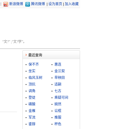
：
新浪微博
腾讯微博
|
设为首页
|
加入收藏
文?” ;“文?学”。
最近查询
保不齐
惠连
坐实
金兰契
临风玉树
旱秧田
顶抗
适嗣
调角
七古
登徒
乘疑可间
磺酸
婉然
金雁
讼棍
军流
推服
鋈錞
秤色