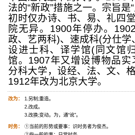
法的“新政”措施之一。宗旨是
初时仅办诗、书、易、礼四
院无异。1900年停办。19
政、艺两科)、速成科(分仕学、
设进士科、译学馆(同文馆
馆。1907年又增设博物品实
分科大学，设经、法、文、
1912年改为北京大学。
改为：
1.另制;重造。
2.改成。
3.改换;变动。为，通“讹”。
时务：
①当前的形势或要事：识时务者为俊杰。
②指一般的事：日常时务。