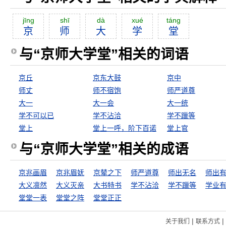
jīng
shī
dà
xué
táng
京
师
大
学
堂
与“京师大学堂”相关的词语
京丘
京东大鼓
京中
师丈
师不宿饱
师严道尊
大一
大一会
大一统
学不可以已
学不沾洽
学不躐等
堂上
堂上一呼，阶下百诺
堂上官
与“京师大学堂”相关的成语
京兆画眉
京兆眉妩
京辇之下
师严道尊
师出无名
师出
大义凛然
大义灭亲
大书特书
学不沾洽
学不躐等
学业
堂堂一表
堂堂之阵
堂堂正正
|
|
关于我们
联系方式