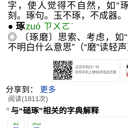
字，使人觉得不自然，如“
刻。琢句。玉不琢，不成器。
●
琢
zuó ㄗㄨㄛˊ
◎ 〔琢磨〕思索、考虑，如
不明白什么意思”（“磨”读轻
试试手机扫一扫
在你手机上继续浏览此页面
分享到：
更多
阅读(1811次)
与“磓琢”相关的字典解释
duī
zhuó