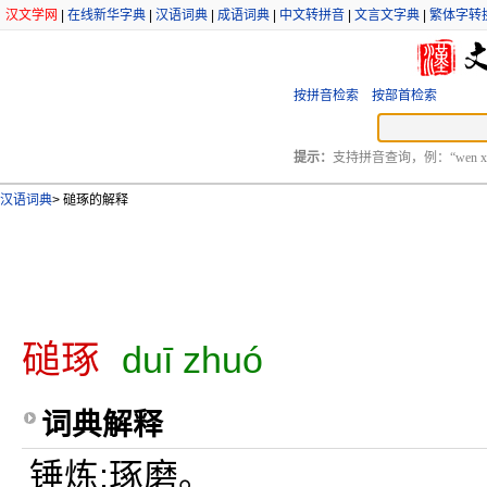
汉文学网
|
在线新华字典
|
汉语词典
|
成语词典
|
中文转拼音
|
文言文字典
|
繁体字转
按拼音检索
按部首检索
提示：
支持拼音查询，例：“wen xu
汉语词典
>
磓琢的解释
磓琢
duī zhuó
词典解释
锤炼;琢磨。