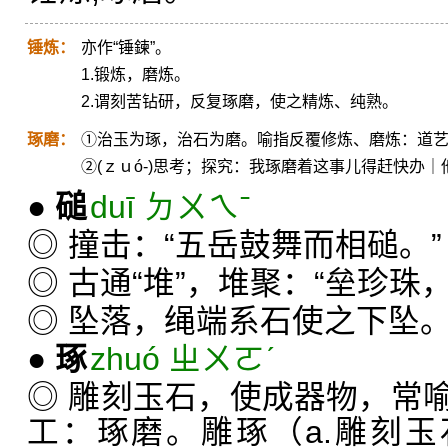
锤炼：
亦作“锤鍊”。
1.锻炼，磨炼。
2.谓刻苦钻研，反复琢磨，使之精炼、纯熟。
琢磨：
①治玉为琢，治石为磨。喻指反覆修炼、磨炼：道
②(ｚｕó-)思考；探究：我琢磨着这事儿得赶快办
●
磓
duī ㄉㄨㄟˉ
◎ 撞击：“五岳鼓舞而相磓。”
◎ 古通“堆”，堆聚：“垒珍珠
◎ 坠落，绳端系石使之下坠
●
琢
zhuó ㄓㄨㄛˊ
◎ 雕刻玉石，使成器物，常
工：琢磨。雕琢（a.雕刻玉