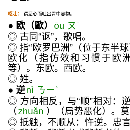
呕吐：
谓恶心而吐出胃中容物。
●
欧
（歐）
ōu ㄡˉ
◎ 古同“讴”，歌唱。
◎ 指“欧罗巴洲”（位于东半
欧化（指仿效和习惯于欧
等）。东欧。西欧。
◎ 姓。
●
逆
nì ㄋㄧˋ
◎ 方向相反，与“顺”相对：
（
zhuǎn
）（局势恶化）。莫
◎ 抵触，不顺从：忤逆。忠