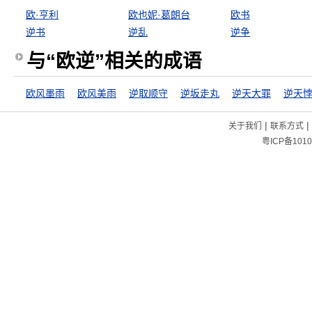
欧·亨利
欧也妮·葛朗台
欧书
逆书
逆乱
逆争
与“欧逆”相关的成语
欧风墨雨
欧风美雨
逆取顺守
逆坂走丸
逆天大罪
逆天
|
|
关于我们
联系方式
粤ICP备1010