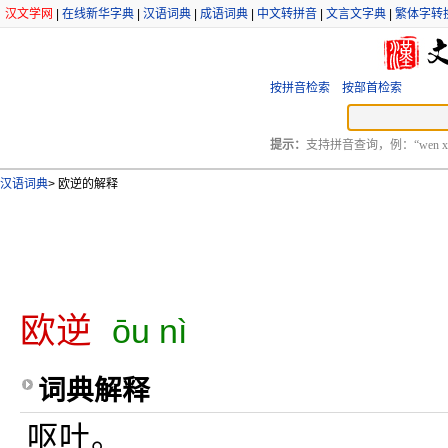
汉文学网
|
在线新华字典
|
汉语词典
|
成语词典
|
中文转拼音
|
文言文字典
|
繁体字转
按拼音检索
按部首检索
提示：
支持拼音查询，例：“wen xu
汉语词典
>
欧逆的解释
欧逆
ōu nì
词典解释
呕吐。