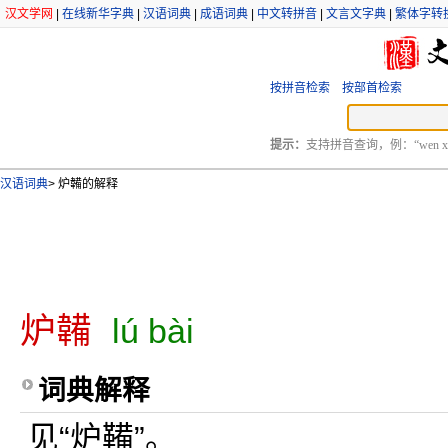
汉文学网
|
在线新华字典
|
汉语词典
|
成语词典
|
中文转拼音
|
文言文字典
|
繁体字转
按拼音检索
按部首检索
提示：
支持拼音查询，例：“wen xu
汉语词典
>
炉韛的解释
炉韛
lú bài
词典解释
见“炉鞴”。