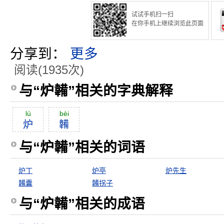
试试手机扫一扫
在你手机上继续浏览此页面
分享到：
更多
阅读(1935次)
与“炉韛”相关的字典解释
lú
bèi
炉
韛
与“炉韛”相关的词语
炉丁
炉亭
炉先生
韛囊
韛拐子
与“炉韛”相关的成语