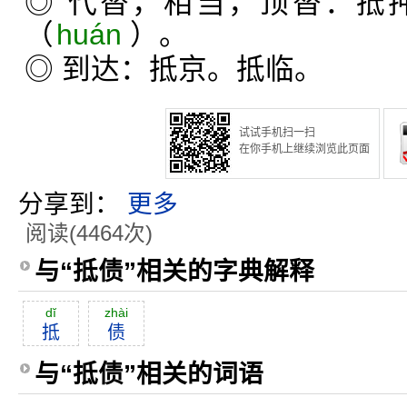
◎ 代替，相当，顶替：抵
（
huán
）。
◎ 到达：抵京。抵临。
试试手机扫一扫
在你手机上继续浏览此页面
分享到：
更多
阅读(4464次)
与“抵债”相关的字典解释
dĭ
zhài
抵
债
与“抵债”相关的词语