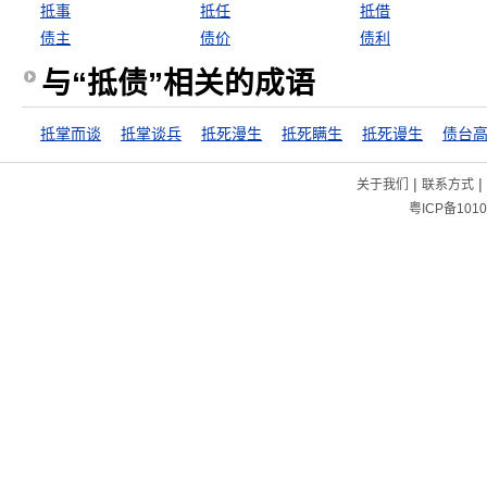
抵事
抵任
抵借
债主
债价
债利
与“抵债”相关的成语
抵掌而谈
抵掌谈兵
抵死漫生
抵死瞒生
抵死谩生
债台
|
|
关于我们
联系方式
粤ICP备1010