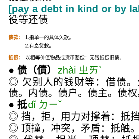
[pay a debt in kind or by l
役等还债
债款：
1.指单一的具体欠款。
2.有息贷款。
抵偿：
以相等价值物品或货币赔偿：无钱抵偿旧债。
●
债
（債）
zhài ㄓㄞˋ
◎ 欠别人的钱财等：借债
债。内债。债户。债主。债权
●
抵
dǐ ㄉㄧˇ
◎ 挡，拒，用力对撑着：抵
◎ 顶撞，冲突，矛盾：抵触