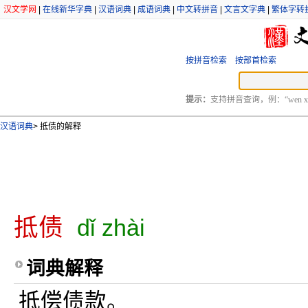
汉文学网
|
在线新华字典
|
汉语词典
|
成语词典
|
中文转拼音
|
文言文字典
|
繁体字转
按拼音检索
按部首检索
提示：
支持拼音查询，例：“wen xu
汉语词典
>
抵债的解释
抵债
dǐ zhài
词典解释
抵偿债款。