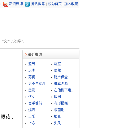
：
新浪微博
腾讯微博
|
设为首页
|
加入收藏
文?” ;“文?学”。
最近查询
监当
鼋壑
远岑
便然
苏何
财产保全
男不与女斗
推本溯源
愈发
在他檐下走，怎敢不低头
伏女
版国
毒手尊前
有形损耗
燋齿
杀菌剂
﹑眼花﹑
天乐
掐毒
上冻
失风