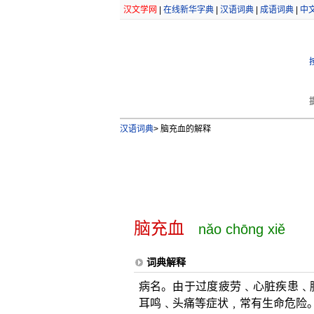
汉文学网
|
在线新华字典
|
汉语词典
|
成语词典
|
中
汉语词典
>
脑充血的解释
脑充血
nǎo chōng xiě
词典解释
病名。由于过度疲劳﹑心脏疾患﹑
耳鸣﹑头痛等症状﹐常有生命危险