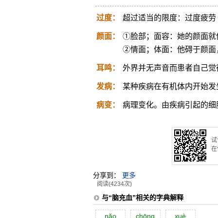
过度：
超过适当的限度：过度疲劳
颜面：
①脸部；面容：她的颜面就
②情面；体面：他碍于颜面
耳鸣：
外界并无声音而患者自己觉
发病：
某种疾病在有机体内开始发
病变：
病理变化。由疾病引起的细
试
在
分享到：
更多
阅读(4234次)
与“脑充血”相关的字典解释
năo
chōng
xuè