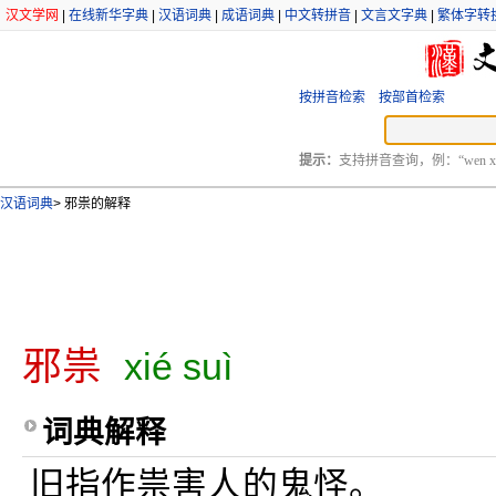
汉文学网
|
在线新华字典
|
汉语词典
|
成语词典
|
中文转拼音
|
文言文字典
|
繁体字转
按拼音检索
按部首检索
提示：
支持拼音查询，例：“wen xu
汉语词典
>
邪祟的解释
邪祟
xié suì
词典解释
旧指作祟害人的鬼怪。