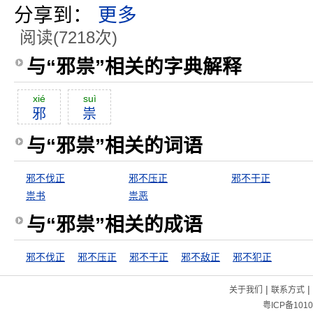
分享到：
更多
阅读(7218次)
与“邪祟”相关的字典解释
xié
suì
邪
祟
与“邪祟”相关的词语
邪不伐正
邪不压正
邪不干正
祟书
祟恶
与“邪祟”相关的成语
邪不伐正
邪不压正
邪不干正
邪不敌正
邪不犯正
|
|
关于我们
联系方式
粤ICP备1010