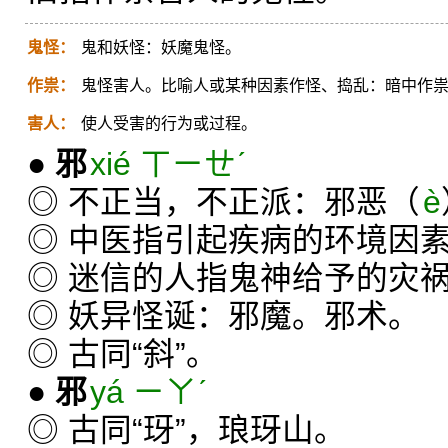
鬼怪：
鬼和妖怪：妖魔鬼怪。
作祟：
鬼怪害人。比喻人或某种因素作怪、捣乱：暗中作
害人：
使人受害的行为或过程。
●
邪
xié ㄒㄧㄝˊ
◎ 不正当，不正派：邪恶（
è
◎ 中医指引起疾病的环境因
◎ 迷信的人指鬼神给予的灾
◎ 妖异怪诞：邪魔。邪术。
◎ 古同“斜”。
●
邪
yá ㄧㄚˊ
◎ 古同“玡”，琅玡山。