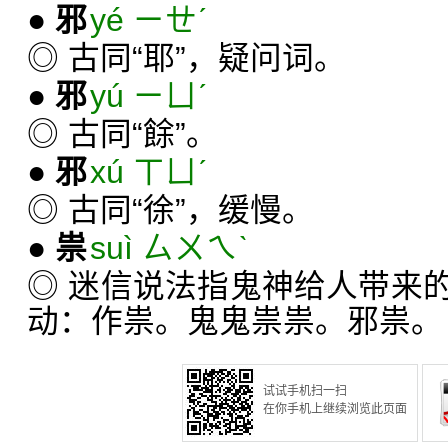
●
邪
yé ㄧㄝˊ
◎ 古同“耶”，疑问词。
●
邪
yú ㄧㄩˊ
◎ 古同“餘”。
●
邪
xú ㄒㄩˊ
◎ 古同“徐”，缓慢。
●
祟
suì ㄙㄨㄟˋ
◎ 迷信说法指鬼神给人带来
动：作祟。鬼鬼祟祟。邪祟。
试试手机扫一扫
在你手机上继续浏览此页面