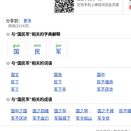
在你手机上继续浏览此页面
分享到：
更多
阅读(2214次)
与“国民军”相关的字典解释
guó
mín
jūn
国
民
军
与“国民军”相关的词语
国丈
国丧
国中
民丁
民下
民不堪命
军丁
军下卒
军不厌诈
与“国民军”相关的成语
国中之国
国之四维
国之存亡，匹夫有责
国之将亡，必有妖孽
国之干城
民不
军不厌诈
军不血刃
军临城下
军令如山
军令状