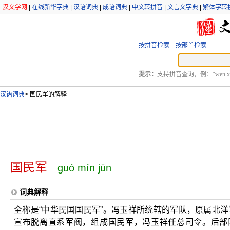
汉文学网
|
在线新华字典
|
汉语词典
|
成语词典
|
中文转拼音
|
文言文字典
|
繁体字转
按拼音检索
按部首检索
提示：
支持拼音查询，例：“wen xu
汉语词典
>
国民军的解释
国民军
guó mín jūn
词典解释
全称是“中华民国国民军”。冯玉祥所统辖的军队，原属北洋军
宣布脱离直系军阀，组成国民军，冯玉祥任总司令。后部