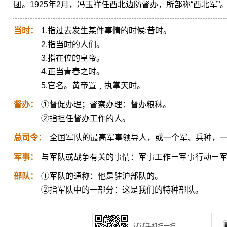
团。1925年2月，冯玉祥任西北边防督办，所部称“西北军”
当时：
1.指过去发生某件事情的时候;昔时。
2.指当时的人们。
3.指在位的皇帝。
4.正当青春之时。
5.官名。黄帝置﹐执掌天时。
督办：
①督促办理；督察办理：督办粮秣。
②指担任督办工作的人。
总司令：
全国军队的最高军事领导人，或一个军、兵种，
军事：
与军队或战争有关的事情：军事工作ㄧ军事行动ㄧ
部队：
①军队的通称：他是驻沪部队的。
②指军队中的一部分：这是我们的特种部队。
试试手机扫一扫