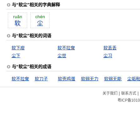
与“软尘”相关的字典解释
ruăn
chén
软
尘
与“软尘”相关的词语
软下疳
软不拉耷
软丢丢
尘下
尘世
尘习
与“软尘”相关的成语
软不拉耷
软刀子
软壳鸡蛋
软弱无力
软弱无能
尘垢
|
|
关于我们
联系方式
粤ICP备1010