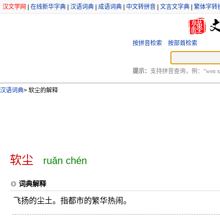
汉文学网
|
在线新华字典
|
汉语词典
|
成语词典
|
中文转拼音
|
文言文字典
|
繁体字转
按拼音检索
按部首检索
提示：
支持拼音查询，例：“wen xu
汉语词典
>
软尘的解释
软尘
ruǎn chén
词典解释
飞扬的尘土。指都市的繁华热闹。