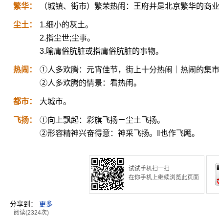
繁华：
（城镇、街市）繁荣热闹：王府井是北京繁华的商
尘土：
1.细小的灰土。
2.指尘世;尘事。
3.喻庸俗肮脏或指庸俗肮脏的事物。
热闹：
①人多欢腾：元宵佳节，街上十分热闹｜热闹的集
②人多欢腾的情景：看热闹。
都市：
大城市。
飞扬：
①向上飘起：彩旗飞扬ㄧ尘土飞扬。
②形容精神兴奋得意：神采飞扬。‖也作飞飏。
试试手机扫一扫
在你手机上继续浏览此页面
分享到：
更多
阅读(2324次)