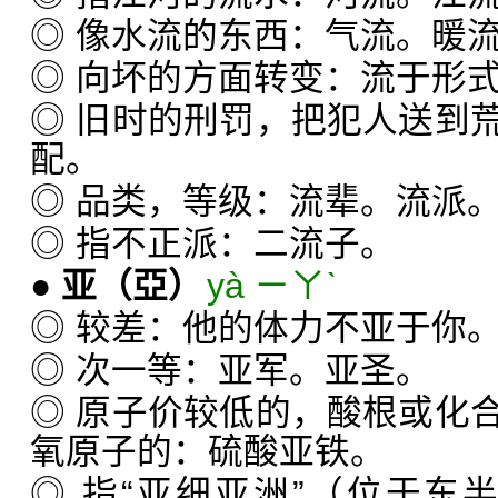
◎ 像水流的东西：气流。暖
◎ 向坏的方面转变：流于形
◎ 旧时的刑罚，把犯人送到
配。
◎ 品类，等级：流辈。流派
◎ 指不正派：二流子。
●
亚
（亞）
yà ㄧㄚˋ
◎ 较差：他的体力不亚于你
◎ 次一等：亚军。亚圣。
◎ 原子价较低的，酸根或化
氧原子的：硫酸亚铁。
◎ 指“亚细亚洲”（位于东