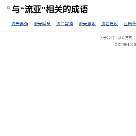
与“流亚”相关的成语
流光易逝
流光瞬息
流口常谈
流天澈地
流宕忘反
亚肩
|
|
关于我们
联系方式
粤ICP备1010