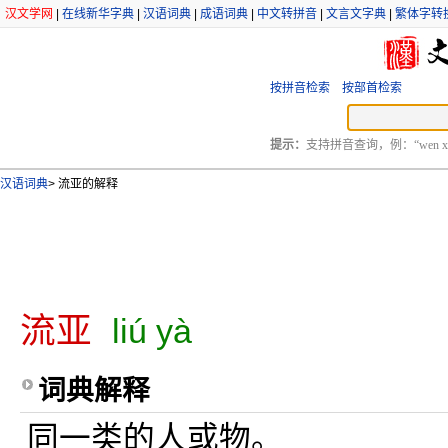
汉文学网
|
在线新华字典
|
汉语词典
|
成语词典
|
中文转拼音
|
文言文字典
|
繁体字转
按拼音检索
按部首检索
提示：
支持拼音查询，例：“wen xu
汉语词典
>
流亚的解释
流亚
liú yà
词典解释
同一类的人或物。