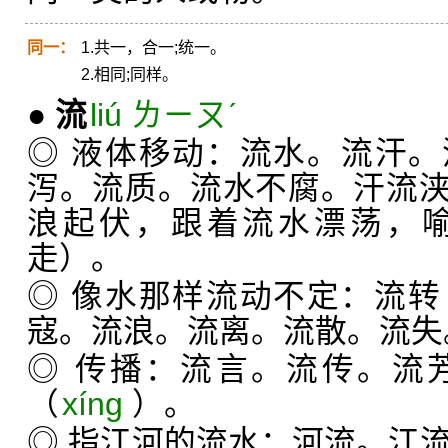
同一：
1.共一，合一;统一。
2.相同;同样。
●
流
liú ㄌㄧㄡˊ
◎ 液体移动：流水。流汗
泻。流质。流水不腐。汗流
浪起伏，跟着流水漂荡，
走）。
◎ 像水那样流动不定：流转
寇。流浪。流离。流散。流失
◎ 传播：流言。流传。流
（
xíng
）。
◎ 指江河的流水：河流。江