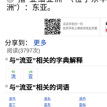
洲”）：东亚。
试试手机扫一扫
在你手机上继续浏览此页面
分享到：
更多
阅读(3797次)
与“流亚”相关的字典解释
liú
yà
流
亚
与“流亚”相关的词语
流丐
流丸
流丹
亚丁
亚东
亚似