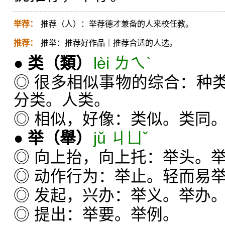
举荐：
推荐（人）：举荐德才兼备的人来校任教。
推荐：
推举：推荐好作品｜推荐合适的人选。
●
类
（類）
lèi ㄌㄟˋ
◎ 很多相似事物的综合：种
分类。人类。
◎ 相似，好像：类似。类同
●
举
（舉）
jǔ ㄐㄩˇ
◎ 向上抬，向上托：举头。
◎ 动作行为：举止。轻而易
◎ 发起，兴办：举义。举办
◎ 提出：举要。举例。