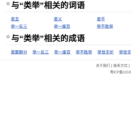
与“类举”相关的词语
类丑
类义
类乎
举一反三
举一废百
举不胜举
与“类举”相关的成语
类聚群分
举一反三
举一废百
举不胜举
举世无伦
举世
|
|
关于我们
联系方式
粤ICP备1010