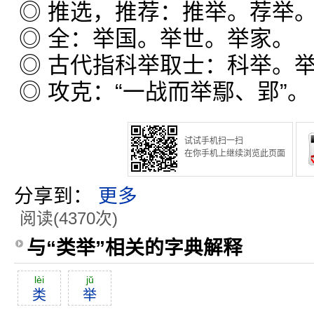
◎ 推选，推荐：推举。荐举
◎ 全：举国。举世。举家。
◎ 古代指科举取士：科举。
◎ 攻克：“一战而举鄢、郢”。
试试手机扫一扫
在你手机上继续浏览此页面
分享到：
更多
阅读(4370次)
与“类举”相关的字典解释
lèi
jŭ
类
举