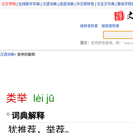
汉文学网
|
在线新华字典
|
汉语词典
|
成语词典
|
中文转拼音
|
文言文字典
|
繁体字转
按拼音检索
按部首检索
提示：
支持拼音查询，例：“wen xu
汉语词典
>
类举的解释
类举
lèi jǔ
词典解释
犹推荐，举荐。