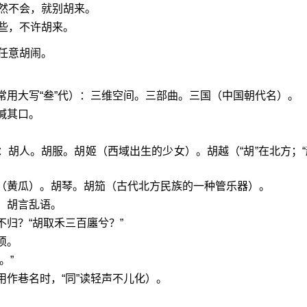
然不会，就别胡来。
些，不许胡来。
任意胡闹。
常用大写“叁”代）：三维空间。三部曲。三国（中国朝代名）。
缄其口。
：胡人。胡服。胡姬（西域出生的少女）。胡越（“胡”在北方；“
瓜（黄瓜）。胡琴。胡笳（古代北方民族的一种管乐器）。
。胡言乱语。
不归？“胡取禾三百廛兮？”
须。
。”
用作巷名时，“同”读轻声不儿化）。