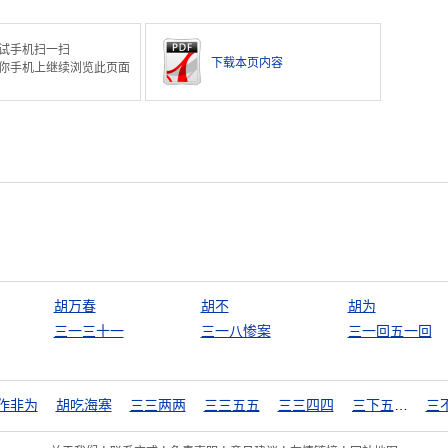
试手机扫一扫
下载本页内容
你手机上继续浏览此页面
胡万春
胡不
胡为
三一三十一
三一八惨案
三一回五一回
作非为
胡吃海塞
三三两两
三三五五
三三四四
三下五除二
三