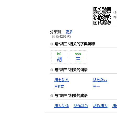
试
在
分享到：
更多
阅读(4299次)
与“胡三”相关的字典解释
hú
sān
胡
三
与“胡三”相关的词语
胡七乱八
胡七杂八
三K党
三一
与“胡三”相关的成语
胡为乱信
胡作乱为
胡作胡为
胡