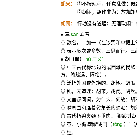
胡来：
①不按规程，任意乱做：既
②胡闹；胡作非为：放规矩
胡闹：
行动没有道理；无理取闹：
●
三
sān
ㄙㄢˉ
◎ 数名，二加一（在钞票和单据上
◎ 表示多次或多数：三思而行。三
●
胡
（鬍）
hú ㄏㄨˊ
◎ 中国古代称北边的或西域的民族
方，喻疏远、隔绝）。
◎ 泛指外国或外族的：胡椒。胡
◎ 乱，无道理：胡来。胡闹。胡吹
◎ 文言疑问词，为什么，何故：胡
◎ 嘴周围和连着鬓角长的须毛：胡
◎ 古代指兽类颈下垂肉：“狼跋其胡
◎ 巷、小街道称“胡同（
tòng
）”（
◎ 姓。