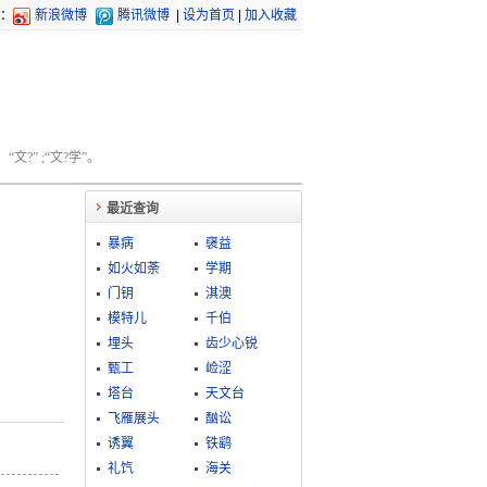
：
新浪微博
腾讯微博
|
设为首页
|
加入收藏
文?” ;“文?学”。
最近查询
暴病
襃益
如火如荼
学期
门钥
淇澳
模特儿
千伯
埋头
齿少心锐
甄工
崄涩
塔台
天文台
飞雁展头
酗讼
诱翼
铁鹞
礼饩
海关