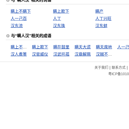
与“瞒人汉”相关的词语
瞒上不瞒下
瞒上欺下
瞒产
人一己百
人丁
人丁兴旺
汉东流
汉东珠
汉东蚌
与“瞒人汉”相关的成语
瞒上不瞒下
瞒上欺下
瞒在鼓里
瞒天大谎
瞒天席地
人一
汉人煮箦
汉官威仪
汉武托孤
汉皋解珮
汉贼不两立
|
|
关于我们
联系方式
粤ICP备1010