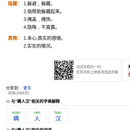
隐藏：
1.躲避﹔躲藏。
2.指帮助躲藏起来。
3.掩盖﹐掩饰。
4.隐晦﹐不直露。
真情：
1.本心;真实的感情。
2.实在的情况。
试试手机扫一扫
在你手机上继续浏览此页面
分享到：
更多
阅读(2689次)
与“瞒人汉”相关的字典解释
mán
rén
hàn
瞒
人
汉