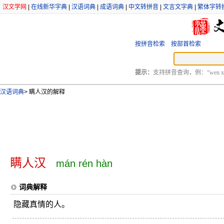
汉文学网
|
在线新华字典
|
汉语词典
|
成语词典
|
中文转拼音
|
文言文字典
|
繁体字转
按拼音检索
按部首检索
提示：
支持拼音查询，例：“wen xu
汉语词典
>
瞒人汉的解释
瞒人汉
mán rén hàn
词典解释
隐藏真情的人。