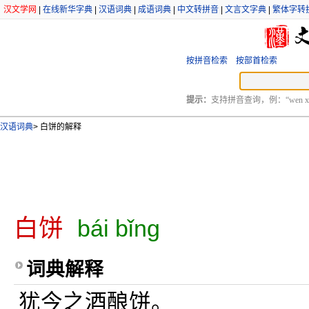
汉文学网
|
在线新华字典
|
汉语词典
|
成语词典
|
中文转拼音
|
文言文字典
|
繁体字转
按拼音检索
按部首检索
提示：
支持拼音查询，例：“wen xu
汉语词典
>
白饼的解释
白饼
bái bǐng
词典解释
犹今之酒酿饼。