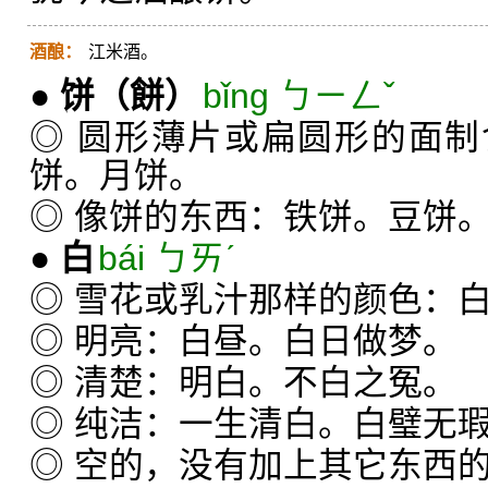
酒酿：
江米酒。
●
饼
（餅）
bǐng ㄅㄧㄥˇ
◎ 圆形薄片或扁圆形的面
饼。月饼。
◎ 像饼的东西：铁饼。豆饼
●
白
bái ㄅㄞˊ
◎ 雪花或乳汁那样的颜色：
◎ 明亮：白昼。白日做梦。
◎ 清楚：明白。不白之冤。
◎ 纯洁：一生清白。白璧无
◎ 空的，没有加上其它东西