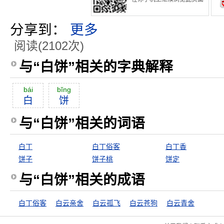
分享到：
更多
阅读(2102次)
与“白饼”相关的字典解释
bái
bĭng
白
饼
与“白饼”相关的词语
白丁
白丁俗客
白丁香
饼子
饼子桃
饼定
与“白饼”相关的成语
白丁俗客
白云亲舍
白云孤飞
白云苍狗
白云青舍