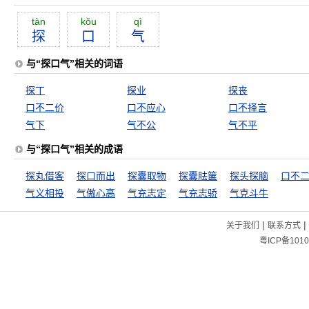
tàn
kŏu
qì
探
口
气
与“探口气”相关的词语
探丁
探业
探丧
口不二价
口不应心
口不择言
气下
气不公
气不平
与“探口气”相关的成语
探丸借客
探口而出
探囊取物
探囊胠箧
探头探脑
口不
气义相投
气傲心高
气充志定
气充志骄
气克斗牛
|
|
关于我们
联系方式
粤ICP备1010