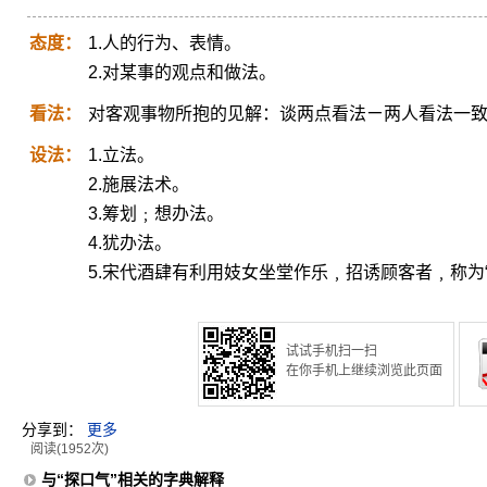
态度：
1.人的行为、表情。
2.对某事的观点和做法。
看法：
对客观事物所抱的见解：谈两点看法ㄧ两人看法一
设法：
1.立法。
2.施展法术。
3.筹划﹔想办法。
4.犹办法。
5.宋代酒肆有利用妓女坐堂作乐﹐招诱顾客者﹐称为“
试试手机扫一扫
在你手机上继续浏览此页面
分享到：
更多
阅读(1952次)
与“探口气”相关的字典解释