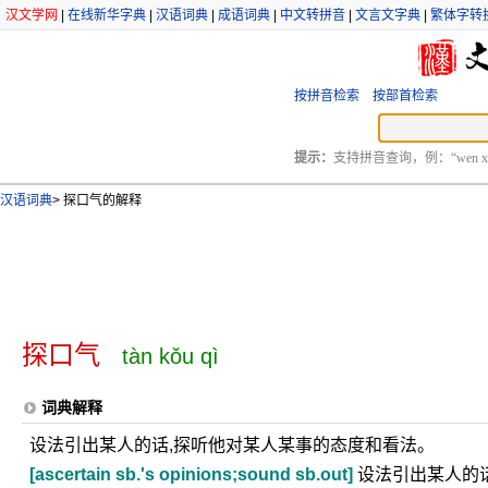
汉文学网
|
在线新华字典
|
汉语词典
|
成语词典
|
中文转拼音
|
文言文字典
|
繁体字转
按拼音检索
按部首检索
提示：
支持拼音查询，例：“wen xu
汉语词典
>
探口气的解释
探口气
tàn kǒu qì
词典解释
设法引出某人的话,探听他对某人某事的态度和看法。
[ascertain sb.'s opinions;sound sb.out]
设法引出某人的