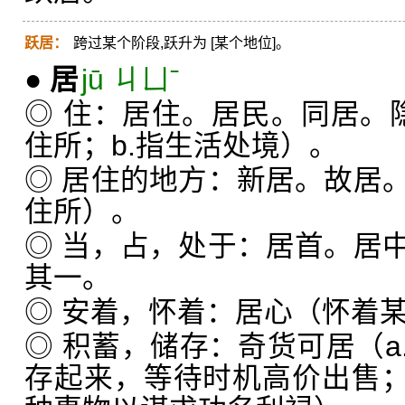
跃居：
跨过某个阶段,跃升为 [某个地位]。
●
居
jū ㄐㄩˉ
◎ 住：居住。居民。同居。
住所；b.指生活处境）。
◎ 居住的地方：新居。故居
住所）。
◎ 当，占，处于：居首。居
其一。
◎ 安着，怀着：居心（怀着
◎ 积蓄，储存：奇货可居（a
存起来，等待时机高价出售；