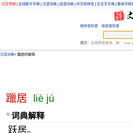
汉文学网
|
在线新华字典
|
汉语词典
|
成语词典
|
中文转拼音
|
文言文字典
|
繁体字转
按拼音检索
按部首检索
提示：
支持拼音查询，例：“wen xu
汉语词典
>
躐居的解释
躐居
liè jú
词典解释
跃居。