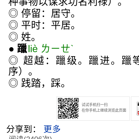
种事物以谋求功名利禄）。
◎ 停留：居守。
◎ 平时：平居。
◎ 姓。
●
躐
liè ㄌㄧㄝˋ
◎ 超越：躐级。躐进。躐
序）。
◎ 践踏，踩。
试试手机扫一扫
在你手机上继续浏览此页面
分享到：
更多