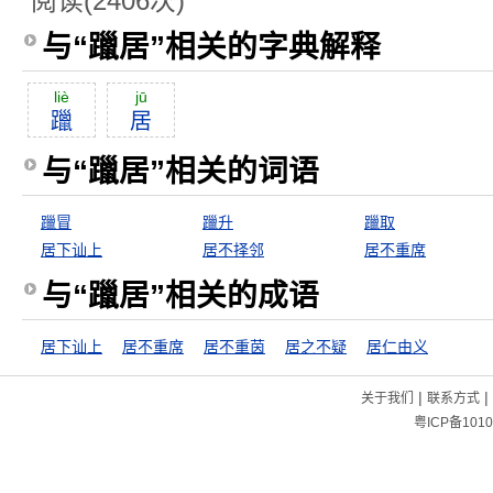
阅读(2406次)
与“躐居”相关的字典解释
liè
jū
躐
居
与“躐居”相关的词语
躐冒
躐升
躐取
居下讪上
居不择邻
居不重席
与“躐居”相关的成语
居下讪上
居不重席
居不重茵
居之不疑
居仁由义
|
|
关于我们
联系方式
粤ICP备1010