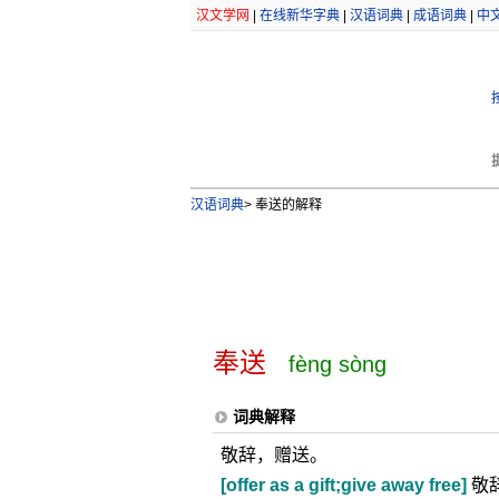
汉文学网
|
在线新华字典
|
汉语词典
|
成语词典
|
中
汉语词典
>
奉送的解释
奉送
fèng sòng
词典解释
敬辞，赠送。
[offer as a gift;give away free]
敬