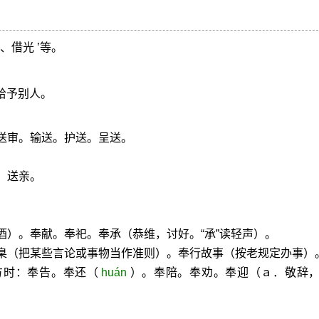
、借光 ’等。
给予别人。
送审。输送。护送。呈送。
。送亲。
酒）。奉献。奉祀。奉承（恭维，讨好。“承”读轻声）。
圭臬（把某些言论或事物当作准则）。奉行故事（按老规定办事）
方时：奉告。奉还（
huán
）。奉陪。奉劝。奉迎（ａ．敬辞