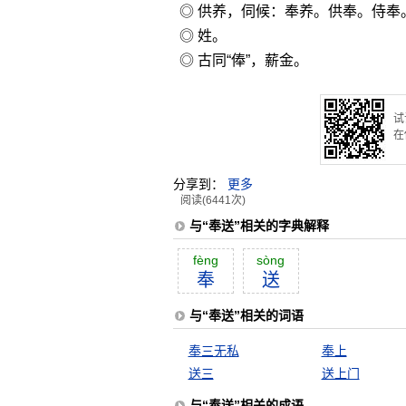
◎ 供养，伺候：奉养。供奉。侍奉
◎ 姓。
◎ 古同“俸”，薪金。
试
在
分享到：
更多
阅读(6441次)
与“奉送”相关的字典解释
fèng
sòng
奉
送
与“奉送”相关的词语
奉三无私
奉上
送三
送上门
与“奉送”相关的成语