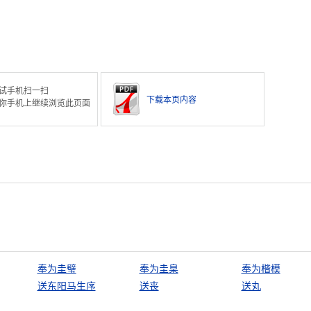
。
试手机扫一扫
下载本页内容
你手机上继续浏览此页面
奉为圭璧
奉为圭臬
奉为楷模
送东阳马生序
送丧
送丸