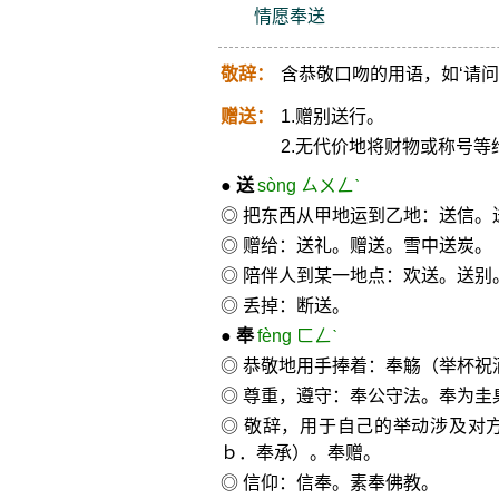
情愿奉送
敬辞：
含恭敬口吻的用语，如‘请问
赠送：
1.赠别送行。
2.无代价地将财物或称号等
●
送
sòng ㄙㄨㄥˋ
◎ 把东西从甲地运到乙地：送信。
◎ 赠给：送礼。赠送。雪中送炭。
◎ 陪伴人到某一地点：欢送。送别
◎ 丢掉：断送。
●
奉
fèng ㄈㄥˋ
◎ 恭敬地用手捧着：奉觞（举杯祝
◎ 尊重，遵守：奉公守法。奉为
◎ 敬辞，用于自己的举动涉及对
ｂ．奉承）。奉赠。
◎ 信仰：信奉。素奉佛教。