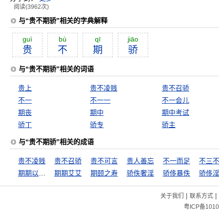
阅读(3962次)
与“贵不期骄”相关的字典解释
guì
bù
qī
jiāo
贵
不
期
骄
与“贵不期骄”相关的词语
贵上
贵不凌贱
贵不召骄
不一
不一一
不一会儿
期丧
期中
期中考试
骄丁
骄专
骄主
与“贵不期骄”相关的成语
贵不凌贱
贵不召骄
贵不可言
贵人善忘
不一而足
不三
期期以为不可
期期艾艾
期颐之寿
骄佚奢淫
骄侈暴佚
骄侈
|
|
关于我们
联系方式
粤ICP备1010