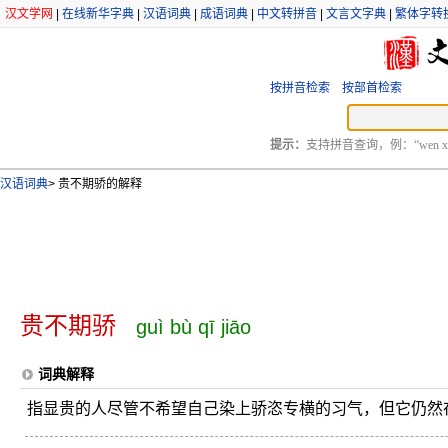
汉文学网
|
在线新华字典
|
汉语词典
|
成语词典
|
中文转拼音
|
文言文字典
|
繁体字转
按拼音检索
按部首检索
提示：
支持拼音查询，例：“wen xu
汉语词典
>
贵不期骄的解释
贵不期骄
guì bù qī jiāo
词典解释
指显贵的人尽管不希望自己染上骄恣专横的习气，但它仍然