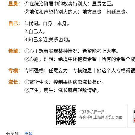
显贵：
①在统治阶层中的权势特别大：显贵之臣。
②地位和声望特别大的人：地方显贵｜朝廷显贵。
自己：
1.代词。自身﹐本身。
2.自己人。
3.知己亲近;关系密切。
希望：
①心里想着实现某种情况：希望能考上大学。
②心愿；理想：绝境中还抱着希望｜所有的希望全
专横：
专断强横；任意妄为：专横跋扈｜他这个人专横得
滋长：
①繁衍生长：控制果树病虫滋长蔓延。
②产生；萌生：滋长麻痹轻敌情绪。
试试手机扫一扫
在你手机上继续浏览此页面
分享到：
更多