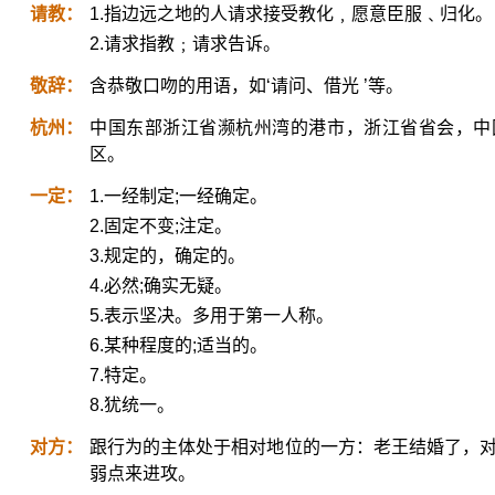
请教：
1.指边远之地的人请求接受教化﹐愿意臣服﹑归化。
2.请求指教﹔请求告诉。
敬辞：
含恭敬口吻的用语，如‘请问、借光 ’等。
杭州：
中国东部浙江省濒杭州湾的港市，浙江省省会，中
区。
一定：
1.一经制定;一经确定。
2.固定不变;注定。
3.规定的，确定的。
4.必然;确实无疑。
5.表示坚决。多用于第一人称。
6.某种程度的;适当的。
7.特定。
8.犹统一。
对方：
跟行为的主体处于相对地位的一方：老王结婚了，对
弱点来进攻。