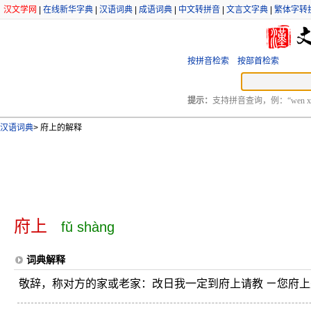
汉文学网
|
在线新华字典
|
汉语词典
|
成语词典
|
中文转拼音
|
文言文字典
|
繁体字转
按拼音检索
按部首检索
提示：
支持拼音查询，例：“wen xu
汉语词典
>
府上的解释
府上
fǔ shàng
词典解释
敬辞，称对方的家或老家：改日我一定到府上请教 ㄧ您府