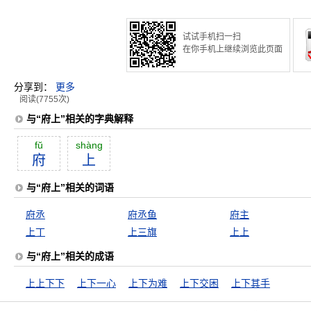
试试手机扫一扫
在你手机上继续浏览此页面
分享到：
更多
阅读(7755次)
与“府上”相关的字典解释
fŭ
shàng
府
上
与“府上”相关的词语
府丞
府丞鱼
府主
上丁
上三旗
上上
与“府上”相关的成语
上上下下
上下一心
上下为难
上下交困
上下其手