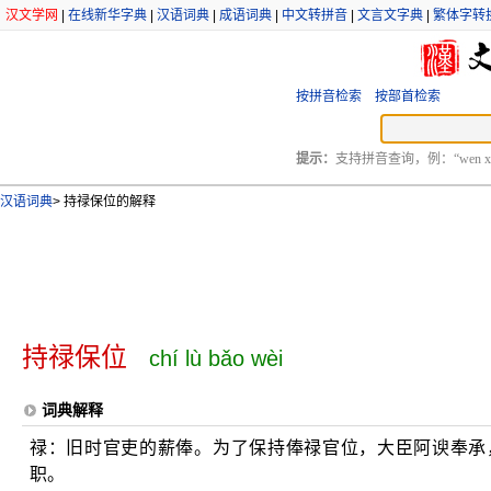
汉文学网
|
在线新华字典
|
汉语词典
|
成语词典
|
中文转拼音
|
文言文字典
|
繁体字转
按拼音检索
按部首检索
提示：
支持拼音查询，例：“wen xu
汉语词典
>
持禄保位的解释
持禄保位
chí lù bǎo wèi
词典解释
禄：旧时官吏的薪俸。为了保持俸禄官位，大臣阿谀奉承
职。