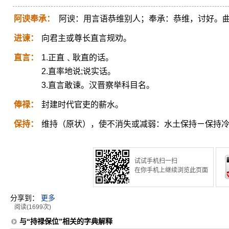
阿谀奉承：
阿谀：用言语恭维别人；奉承：恭维，讨好。
进谏：
向君主或尊长直言规劝。
直言：
1.正直﹑耿直的话。
2.直率地说;说实话。
3.直言敢谏。汉晋察举科目名。
俸禄：
封建时代官吏的薪水。
保持：
维持（原状），使不消失或减弱：水土保持ㄧ保持
试试手机扫一扫
在你手机上继续浏览此页面
分享到：
更多
阅读(1699次)
与“持禄保位”相关的字典解释