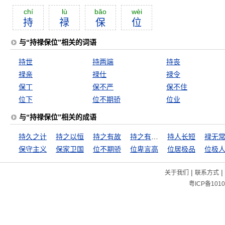
chí
lù
băo
wèi
持
禄
保
位
与“持禄保位”相关的词语
持世
持两端
持丧
禄亲
禄仕
禄令
保丁
保不严
保不住
位下
位不期骄
位业
与“持禄保位”相关的成语
持久之计
持之以恒
持之有故
持之有故，言之有理
持人长短
禄无
保守主义
保家卫国
位不期骄
位卑言高
位居极品
位极
|
|
关于我们
联系方式
粤ICP备1010