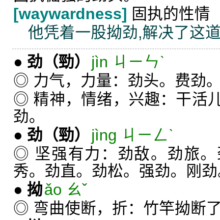
[waywardness]
固执的性情
他凭着一股拗劲,解决了这
●
劲
（勁）
jìn ㄐㄧㄣˋ
◎ 力气，力量：劲头。费劲
◎ 精神，情绪，兴趣：干活
劲。
●
劲
（勁）
jìng ㄐㄧㄥˋ
◎ 坚强有力：劲敌。劲旅
秀。劲直。劲松。强劲。刚劲
●
拗
ǎo ㄠˇ
◎ 弯曲使断，折：竹竿拗断