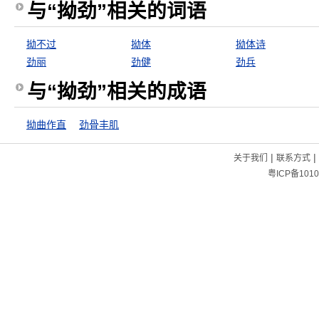
与“拗劲”相关的词语
拗不过
拗体
拗体诗
劲丽
劲健
劲兵
与“拗劲”相关的成语
拗曲作直
劲骨丰肌
|
|
关于我们
联系方式
粤ICP备1010