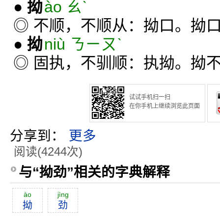
●
拗
ào ㄠˋ
◎ 不顺，不顺从：拗口。拗
●
拗
niù ㄋㄧㄡˋ
◎ 固执，不驯顺：执拗。拗
试试手机扫一扫
在你手机上继续浏览此页面
分享到：
更多
阅读(4244次)
与“拗劲”相关的字典解释
ào
jìng
拗
劲