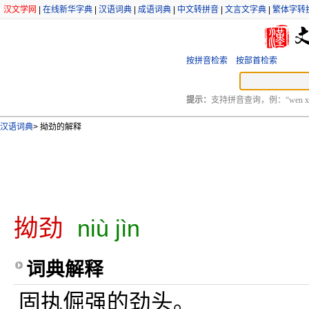
汉文学网
|
在线新华字典
|
汉语词典
|
成语词典
|
中文转拼音
|
文言文字典
|
繁体字转
按拼音检索
按部首检索
提示：
支持拼音查询，例：“wen xu
汉语词典
>
拗劲的解释
拗劲
niù jìn
词典解释
固执倔强的劲头。