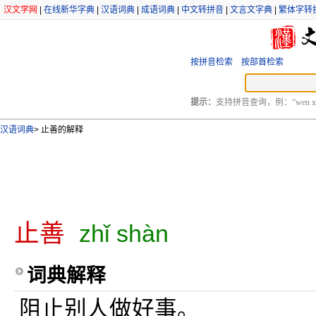
汉文学网
|
在线新华字典
|
汉语词典
|
成语词典
|
中文转拼音
|
文言文字典
|
繁体字转
按拼音检索
按部首检索
提示：
支持拼音查询，例：“wen xu
汉语词典
>
止善的解释
止善
zhǐ shàn
词典解释
阻止别人做好事。