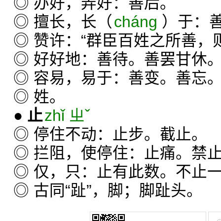
◎ 办好，弄好：善后。
◎ 擅长，长（
cháng
）于：
◎ 赞许：“群臣百姓之所善，
◎ 好好地：善待。善罢甘休
◎ 容易，易于：善变。善忘
◎ 姓。
●
止
zhǐ ㄓˇ
◎ 停住不动：止步。截止。
◎ 拦阻，使停住：止痛。禁
◎ 仅，只：止有此数。不止
◎ 古同“趾”，脚；脚趾头。