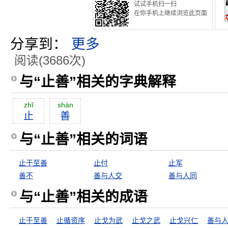
试试手机扫一扫
在你手机上继续浏览此页面
分享到：
更多
阅读(3686次)
与“止善”相关的字典解释
zhĭ
shàn
止
善
与“止善”相关的词语
止于至善
止付
止军
善不
善与人交
善与人同
与“止善”相关的成语
止于至善
止循资序
止戈为武
止戈之武
止戈兴仁
善与