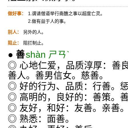
做好事：
1.谓请僧道举行斋醮之事以超度亡灵。
2.做有益于人的事。
别人：
另外的人。
阻止：
阻拦制止。
●
善
shàn ㄕㄢˋ
◎ 心地仁爱，品质淳厚：善
善人。善男信女。慈善。
◎ 好的行为、品质：行善。
◎ 高明的，良好的：善策。
◎ 友好，和好：友善。亲善
◎ 熟悉：面善。