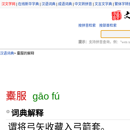
汉文学网
|
在线新华字典
|
汉语词典
|
成语词典
|
中文转拼音
|
文言文字典
|
繁体字转
按拼音检索
按部首检索
提示：
支持拼音查询，例：“wen xu
汉语词典
>
櫜服的解释
櫜服
gāo fú
词典解释
谓将弓矢收藏入弓箭套。