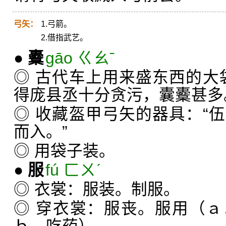
弓矢：
1.弓箭。
2.借指武艺。
●
櫜
gāo ㄍㄠˉ
◎ 古代车上用来盛东西的大
得庞县丞十分贪污，囊櫜甚多
◎ 收藏盔甲弓矢的器具：“
而入。”
◎ 用袋子装。
●
服
fú ㄈㄨˊ
◎ 衣裳：服装。制服。
◎ 穿衣裳：服丧。服用（