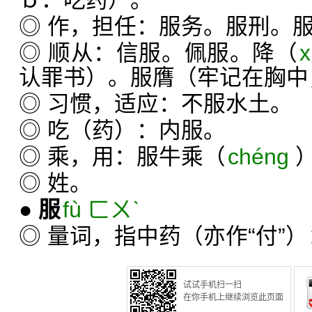
ｂ．吃药）。
◎ 作，担任：服务。服刑。
◎ 顺从：信服。佩服。降（
x
认罪书）。服膺（牢记在胸中
◎ 习惯，适应：不服水土。
◎ 吃（药）：内服。
◎ 乘，用：服牛乘（
chéng
◎ 姓。
●
服
fù ㄈㄨˋ
◎ 量词，指中药（亦作“付”
试试手机扫一扫
在你手机上继续浏览此页面