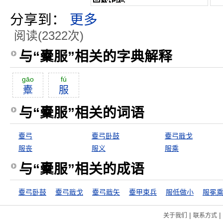
分享到：
更多
阅读(2322次)
与“櫜服”相关的字典解释
gāo
fú
櫜
服
与“櫜服”相关的词语
櫜弓
櫜弓卧鼓
櫜弓戢戈
服丧
服义
服乘
与“櫜服”相关的成语
櫜弓卧鼓
櫜弓戢戈
櫜弓戢矢
櫜甲束兵
服低做小
服冕
|
|
关于我们
联系方式