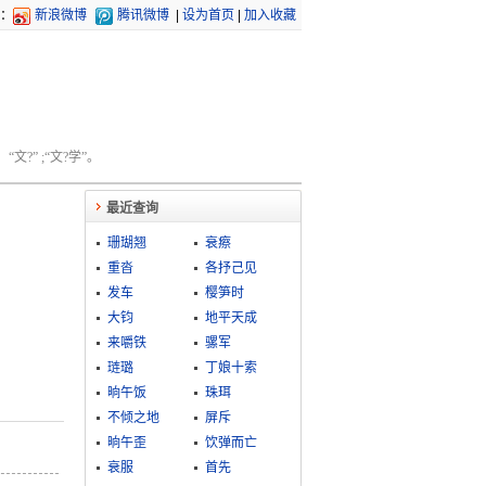
：
新浪微博
腾讯微博
|
设为首页
|
加入收藏
文?” ;“文?学”。
最近查询
珊瑚翘
衰瘵
重沓
各抒己见
发车
樱笋时
大钧
地平天成
来嚼铁
骡军
琏璐
丁娘十索
晌午饭
珠珥
不倾之地
屏斥
晌午歪
饮弹而亡
衰服
首先