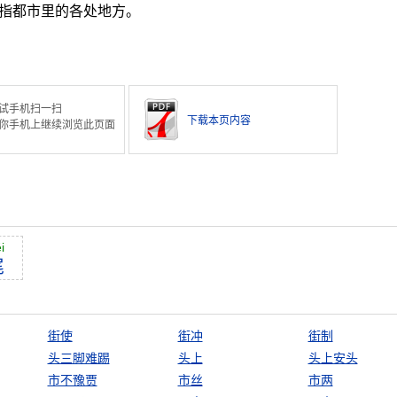
指都市里的各处地方。
试手机扫一扫
下载本页内容
你手机上继续浏览此页面
i
尾
街使
街冲
街制
头三脚难踢
头上
头上安头
市不豫贾
市丝
市两