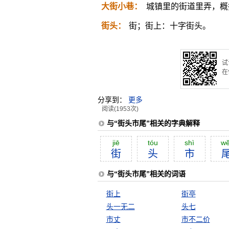
大街小巷：
城镇里的街道里弄，概
街头：
街；街上：十字街头。
试
在
分享到：
更多
阅读(1953次)
与“街头市尾”相关的字典解释
jiē
tóu
shì
wĕ
街
头
市
与“街头市尾”相关的词语
街上
街亭
头一无二
头七
市丈
市不二价