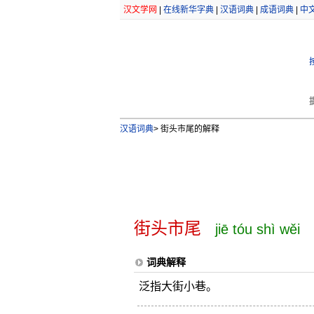
汉文学网
|
在线新华字典
|
汉语词典
|
成语词典
|
中
汉语词典
>
街头市尾的解释
街头市尾
jiē tóu shì wěi
词典解释
泛指大街小巷。