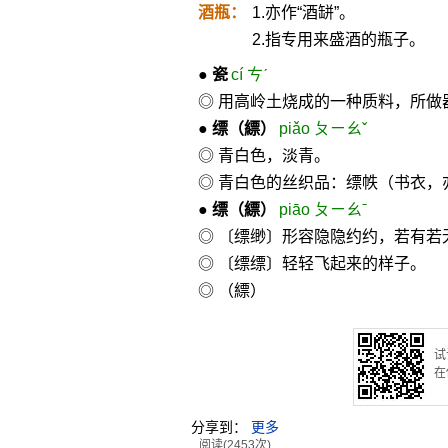
酒瓶：
1.亦作“酒缾”。
2.指专用来盛酒的瓶子。
●
瓷
cí ㄘˊ
◎ 用高岭土烧成的一种质料，所
●
缥
（縹）
piǎo ㄆㄧㄠˇ
◎ 青白色，淡青。
◎ 青白色的丝织品：缥帙（书衣，
●
缥
（縹）
piāo ㄆㄧㄠˉ
◎ 〔缥缈〕形容隐隐约约，若有若无
◎ 〔缥缥〕轻轻飞起来的样子。
◎ （縹）
试
在
分享到：
更多
阅读(2453次)