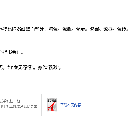
做器物比陶器细致而坚硬：陶瓷。瓷瓶。瓷壶。瓷碗。瓷器。瓷砖
亦指书卷）。
，如“虚无缥缥”。亦作“飘渺”。
试手机扫一扫
下载本页内容
你手机上继续浏览此页面