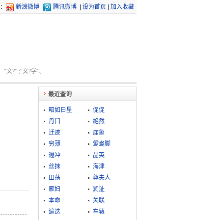
：
新浪微博
腾讯微博
|
设为首页
|
加入收藏
文?” ;“文?学”。
最近查询
昭如日星
促促
丹臼
絶然
迁迹
庙象
穷薄
鸳鸯脚
遐冲
晶英
丝抹
海津
田荡
尊夫人
雁妇
涧沚
本命
关联
遍迭
车辕