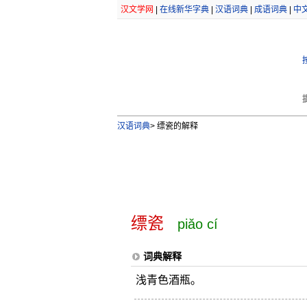
汉文学网
|
在线新华字典
|
汉语词典
|
成语词典
|
中
汉语词典
>
缥瓷的解释
缥瓷
piǎo cí
词典解释
浅青色酒瓶。