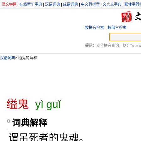
汉文学网
|
在线新华字典
|
汉语词典
|
成语词典
|
中文转拼音
|
文言文字典
|
繁体字转
按拼音检索
按部首检索
提示：
支持拼音查询，例：“wen xu
汉语词典
>
缢鬼的解释
缢鬼
yì guǐ
词典解释
谓吊死者的鬼魂。