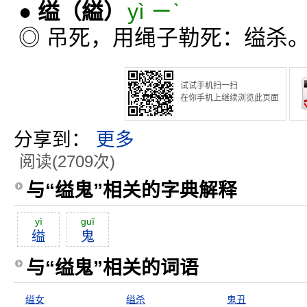
●
缢
（縊）
yì ㄧˋ
◎ 吊死，用绳子勒死：缢杀
试试手机扫一扫
在你手机上继续浏览此页面
分享到：
更多
阅读(2709次)
与“缢鬼”相关的字典解释
yì
guĭ
缢
鬼
与“缢鬼”相关的词语
缢女
缢杀
鬼丑