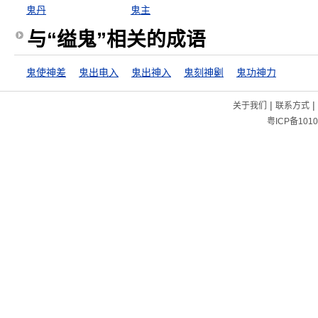
鬼丹
鬼主
与“缢鬼”相关的成语
鬼使神差
鬼出电入
鬼出神入
鬼刻神劖
鬼功神力
|
|
关于我们
联系方式
粤ICP备1010