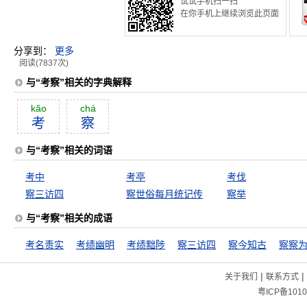
试试手机扫一扫
在你手机上继续浏览此页面
分享到：
更多
阅读(7837次)
与“考察”相关的字典解释
kăo
chá
考
察
与“考察”相关的词语
考中
考亭
考伐
察三访四
察世俗每月统记传
察举
与“考察”相关的成语
考名责实
考绩幽明
考绩黜陟
察三访四
察今知古
察察
|
|
关于我们
联系方式
粤ICP备1010