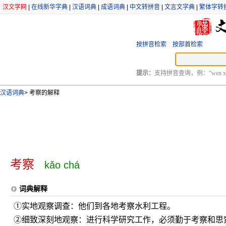
汉文学网
|
在线新华字典
|
汉语词典
|
成语词典
|
中文转拼音
|
文言文字典
|
繁体字转
按拼音检索
按部首检索
提示：
支持拼音查询，例：“wen xu
汉语词典
>
考察的解释
考察
kǎo chá
词典解释
①实地观察调查：他们到各地考察水利工程。
②细致深刻地观察：进行科学研究工作，必须勤于考察和思