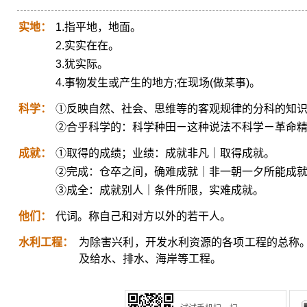
实地：
1.指平地，地面。
2.实实在在。
3.犹实际。
4.事物发生或产生的地方;在现场(做某事)。
科学：
①反映自然、社会、思维等的客观规律的分科的知
②合乎科学的：科学种田ㄧ这种说法不科学ㄧ革命
成就：
①取得的成绩；业绩：成就非凡｜取得成就。
②完成：仓卒之间，确难成就｜非一朝一夕所能成
③成全：成就别人｜条件所限，实难成就。
他们：
代词。称自己和对方以外的若干人。
水利工程：
为除害兴利，开发水利资源的各项工程的总称
及给水、排水、海岸等工程。