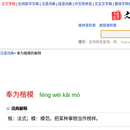
汉文学网
|
在线新华字典
|
汉语词典
|
成语词典
|
中文转拼音
|
文言文字典
|
繁体字转
按拼音检索
按部首检索
提示：
支持拼音查询，例：“wen xu
汉语词典
>
奉为楷模的解释
奉为楷模
fèng wéi kǎi mó
词典解释
楷：法式；模：模范。把某种事物当作榜样。