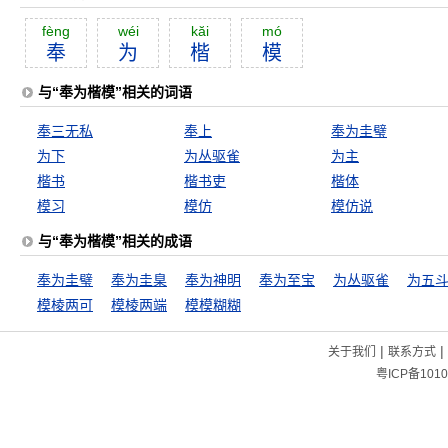
fèng
wéi
kăi
mó
奉
为
楷
模
与“奉为楷模”相关的词语
奉三无私
奉上
奉为圭璧
为下
为丛驱雀
为主
楷书
楷书吏
楷体
模习
模仿
模仿说
与“奉为楷模”相关的成语
奉为圭璧
奉为圭臬
奉为神明
奉为至宝
为丛驱雀
模棱两可
模棱两端
模模糊糊
|
|
关于我们
联系方式
粤ICP备1010