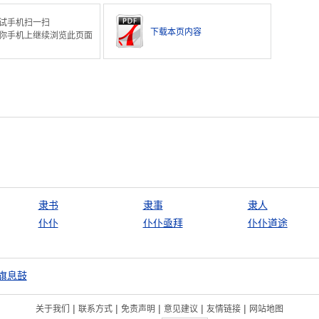
试手机扫一扫
下载本页内容
你手机上继续浏览此页面
隶书
隶事
隶人
仆仆
仆仆亟拜
仆仆道途
旗息鼓
|
|
|
|
|
关于我们
联系方式
免责声明
意见建议
友情链接
网站地图