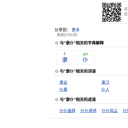
试
在
分享到：
更多
阅读(2761次)
与“隶仆”相关的字典解释
lì
pū
隶
仆
与“隶仆”相关的词语
隶业
隶习
仆乘
仆人
与“隶仆”相关的成语
仆仆亟拜
仆仆道途
仆仆风尘
仆