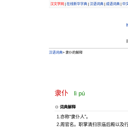
汉文学网
|
在线新华字典
|
汉语词典
|
成语词典
|
中
汉语词典
>
隶仆的解释
隶仆
lì pú
词典解释
1.亦称“隶仆人”。
2.周官名。职掌清扫宗庙后殿以及