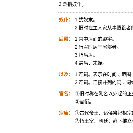
3.泛指奴仆。
奴仆：
1.犹奴隶。
2.旧时在主人家从事贱役者
后殿：
1.宫中后面的殿宇。
2.行军时居于尾部者。
3.指后盾。
4.最后，末端。
以及：
1.连词。表示在时间﹑范
2.连词。连接并列的词﹑词
官名：
①旧时称在乳名以外起的正
②官衔。
宗庙：
①古代帝王、诸侯祭祀祖宗
②指王室、朝廷：群下推立