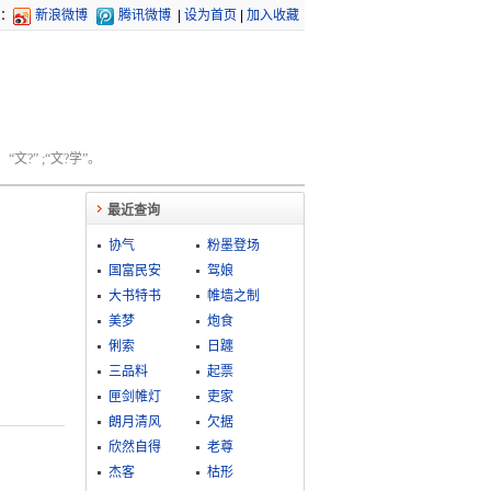
：
新浪微博
腾讯微博
|
设为首页
|
加入收藏
文?” ;“文?学”。
最近查询
协气
粉墨登场
国富民安
驾娘
大书特书
帷墙之制
美梦
炮食
俐索
日躔
三品料
起票
匣剑帷灯
吏家
朗月清风
欠据
欣然自得
老尊
杰客
枯形