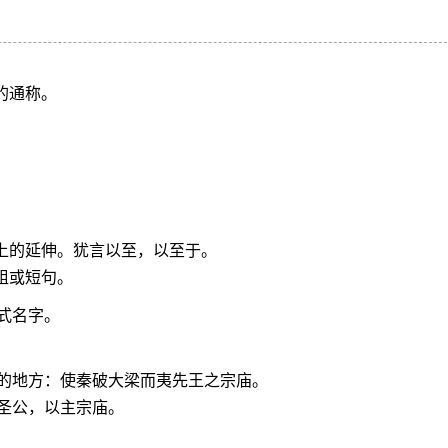
的通称。
围上的延伸。犹言以至，以至于。
组或短句。
式名字。
的地方：使秦破大梁而夷先王之宗庙。
圣公，以主宗庙。