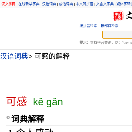
汉文学网
|
在线新华字典
|
汉语词典
|
成语词典
|
中文转拼音
|
文言文字典
|
繁体字转
按拼音检索
按部首检索
提示：
支持拼音查询，例：“wen xu
汉语词典
>
可感的解释
可感
kě gǎn
词典解释