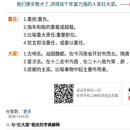
我们俩岁数大了,须得找个年富力强的人来扛大梁。——
重任：
1.重担;重负。
2.指车和船的重载或超载。
3.比喻重大责任;重要职位。
4.犹言担当重任，或委以重任。
大梁：
1.古地名。战国魏都。在今河南省开封市西北。隋
2.星次名。在十二支中为酉﹐在二十八宿为胃﹑昴
3.房屋的主梁。比喻事物中起主要作用者。
试试手机扫一扫
在你手机上继续浏览此页面
分享到：
更多
阅读(7446次)
与“扛大梁”相关的字典解释