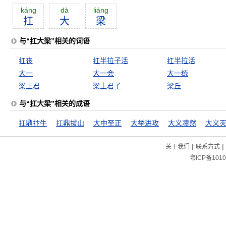
káng
dà
liáng
扛
大
梁
与“扛大梁”相关的词语
扛丧
扛半拉子活
扛半拉活
大一
大一会
大一统
梁上君
梁上君子
梁丘
与“扛大梁”相关的成语
扛鼎抃牛
扛鼎拔山
大中至正
大举进攻
大义凛然
大义
|
|
关于我们
联系方式
粤ICP备1010