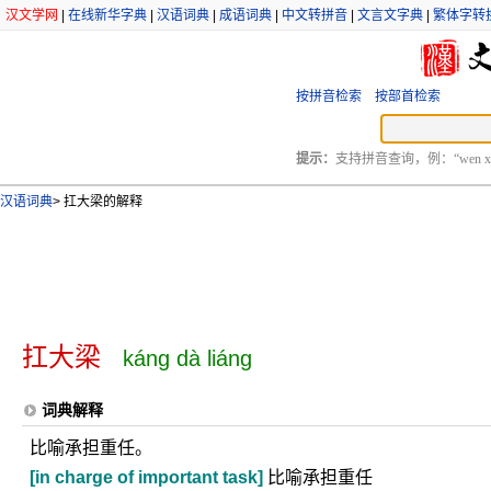
汉文学网
|
在线新华字典
|
汉语词典
|
成语词典
|
中文转拼音
|
文言文字典
|
繁体字转
按拼音检索
按部首检索
提示：
支持拼音查询，例：“wen xu
汉语词典
>
扛大梁的解释
扛大梁
káng dà liáng
词典解释
比喻承担重任。
[in charge of important task]
比喻承担重任