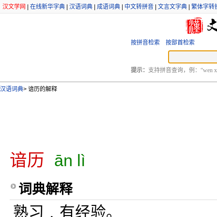
汉文学网
|
在线新华字典
|
汉语词典
|
成语词典
|
中文转拼音
|
文言文字典
|
繁体字转
按拼音检索
按部首检索
提示：
支持拼音查询，例：“wen xu
汉语词典
>
谙历的解释
谙历
ān lì
词典解释
熟习﹐有经验。