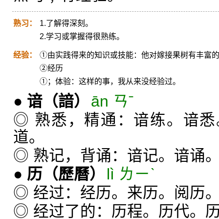
熟习：
1.了解得深刻。
2.学习或掌握得很熟练。
经验：
①由实践得来的知识或技能：他对嫁接果树有丰富
②经历
①；体验：这样的事，我从来没经验过。
●
谙
（諳）
ān ㄢˉ
◎ 熟悉，精通：谙练。谙
道。
◎ 熟记，背诵：谙记。谙诵
●
历
（歷曆）
lì ㄌㄧˋ
◎ 经过：经历。来历。阅历
◎ 经过了的：历程。历代。