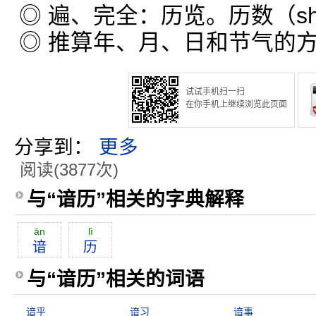
◎ 遍、完全：历览。历数（s
◎ 推算年、月、日和节气的
试试手机扫一扫
在你手机上继续浏览此页面
分享到：
更多
阅读(3877次)
与“谙历”相关的字典解释
ān
lì
谙
历
与“谙历”相关的词语
谙乎
谙习
谙事