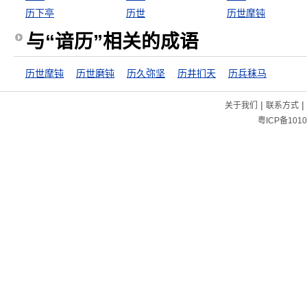
历下亭
历世
历世摩钝
与“谙历”相关的成语
历世摩钝
历世磨钝
历久弥坚
历井扪天
历兵秣马
|
|
关于我们
联系方式
粤ICP备1010