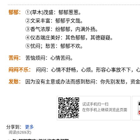
郁郁：
①(草木)茂盛：郁郁葱葱。
②文采丰富：郁郁乎文哉。
③香气浓厚：纷郁郁，内满外扬。
④仪态端庄美好：其色郁郁，其德嶷嶷。
⑤忧闷；愁苦：郁郁不欢。
苦闷：
苦恼烦闷：心情苦闷。
闷闷不乐：
闷闷：心情不舒畅，心烦。形容心事放不下，
发愁：
因为没有主意或办法而感到愁闷：你先别发愁，资
试试手机扫一扫
在你手机上继续浏览此页面
分享到：
更多
阅读(6269次)