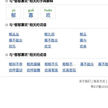
与“郁郁寡欢”相关的字典解释
yù
guă
huān
郁
寡
欢
与“郁郁寡欢”相关的词语
郁丛丛
郁久闾
郁云
寡不敌众
寡不胜众
寡与
欢乐
欢交
欢亲
与“郁郁寡欢”相关的成语
郁抑不申
郁肉漏脯
郁郁不乐
郁郁不得志
寡不敌众
寡不
欢呼雷动
欢呼鼓舞
欢喜冤家
欢喜若狂
|
|
关于我们
联系方式
粤ICP备1010