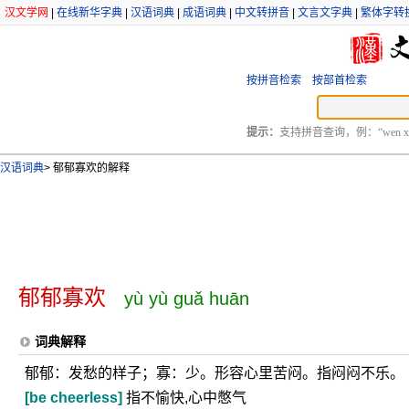
汉文学网
|
在线新华字典
|
汉语词典
|
成语词典
|
中文转拼音
|
文言文字典
|
繁体字转
按拼音检索
按部首检索
提示：
支持拼音查询，例：“wen xu
汉语词典
>
郁郁寡欢的解释
郁郁寡欢
yù yù guǎ huān
词典解释
郁郁：发愁的样子；寡：少。形容心里苦闷。指闷闷不乐。
[be cheerless]
指不愉快,心中憋气