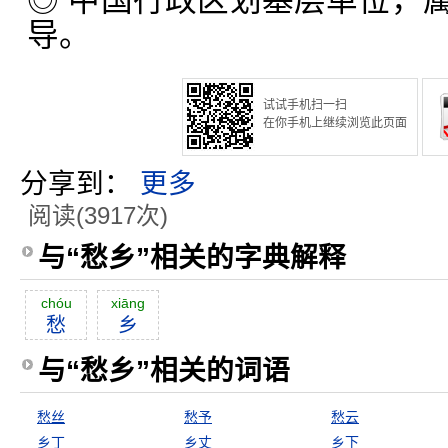
◎ 中国行政区划基层单位，
导。
试试手机扫一扫
在你手机上继续浏览此页面
分享到：
更多
阅读(3917次)
与“愁乡”相关的字典解释
chóu
xiāng
愁
乡
与“愁乡”相关的词语
愁丝
愁予
愁云
乡丁
乡丈
乡下