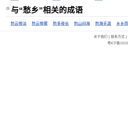
与“愁乡”相关的成语
愁云惨淡
愁云惨雾
愁多夜长
愁山闷海
愁海无涯
乡乡
|
|
关于我们
联系方式
粤ICP备1010