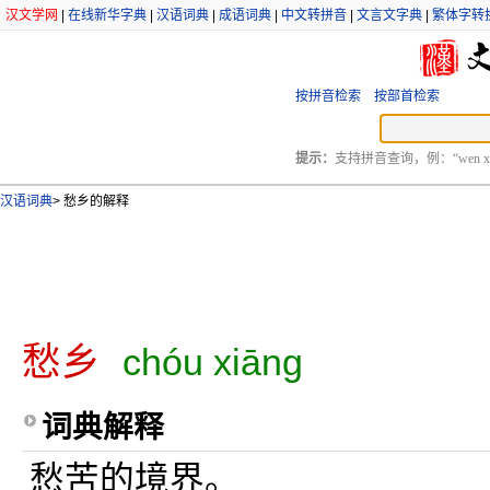
汉文学网
|
在线新华字典
|
汉语词典
|
成语词典
|
中文转拼音
|
文言文字典
|
繁体字转
按拼音检索
按部首检索
提示：
支持拼音查询，例：“wen xu
汉语词典
>
愁乡的解释
愁乡
chóu xiāng
词典解释
愁苦的境界。