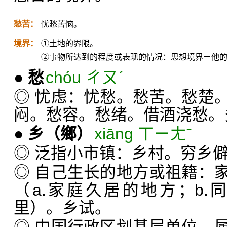
愁苦：
忧愁苦恼。
境界：
①土地的界限。
②事物所达到的程度或表现的情况：思想境界ㄧ他
●
愁
chóu ㄔㄡˊ
◎ 忧虑：忧愁。愁苦。愁楚
闷。愁容。愁绪。借酒浇愁。
●
乡
（鄉）
xiāng ㄒㄧㄤˉ
◎ 泛指小市镇：乡村。穷乡
◎ 自己生长的地方或祖籍：
（a.家庭久居的地方；b
里）。乡试。