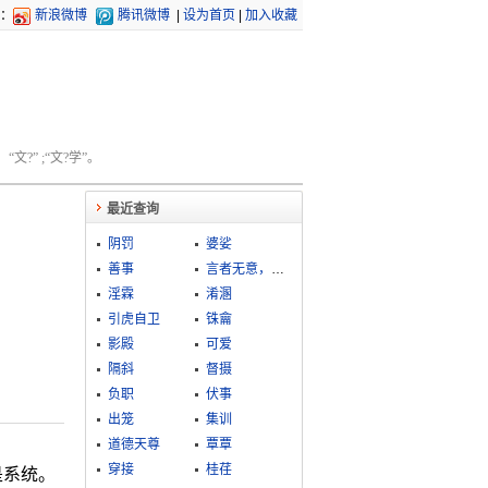
：
新浪微博
腾讯微博
|
设为首页
|
加入收藏
文?” ;“文?学”。
最近查询
阴罚
婆娑
善事
言者无意，听者有心
淫霖
淆溷
引虎自卫
铢龠
影殿
可爱
隔斜
督摄
负职
伏事
出笼
集训
道德天尊
覃覃
穿接
桂荏
是系统。