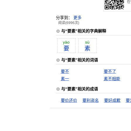
在
分享到：
更多
阅读(6996次)
与“要素”相关的字典解释
yào
sù
要
素
与“要素”相关的词语
要不
要不了
素一
素不相能
与“要素”相关的成语
要价还价
要利盗名
要好成歉
要