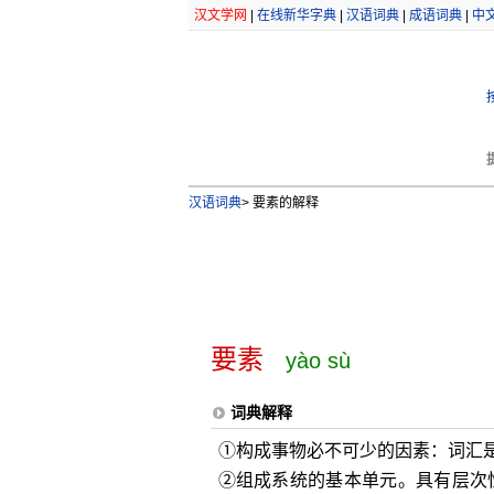
汉文学网
|
在线新华字典
|
汉语词典
|
成语词典
|
中
汉语词典
>
要素的解释
要素
yào sù
词典解释
①构成事物必不可少的因素：词汇
②组成系统的基本单元。具有层次