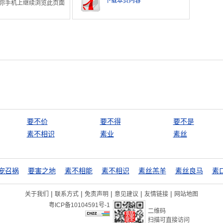
下载本页内容
你手机上继续浏览此页面
要不价
要不得
要不是
素不相识
素业
素丝
宠召祸
要害之地
素不相能
素不相识
素丝羔羊
素丝良马
素
|
|
|
|
|
关于我们
联系方式
免责声明
意见建议
友情链接
网站地图
粤ICP备10104591号-1
二维码
扫描可直接访问