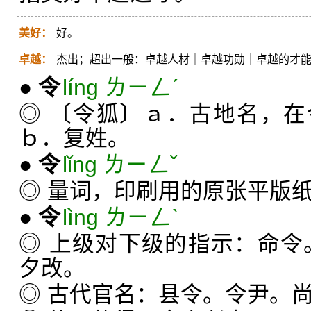
美好：
好。
卓越：
杰出；超出一般：卓越人材｜卓越功勋｜卓越的才
●
令
líng ㄌㄧㄥˊ
◎ 〔令狐〕ａ．古地名，
ｂ．复姓。
●
令
lǐng ㄌㄧㄥˇ
◎ 量词，印刷用的原张平版
●
令
lìng ㄌㄧㄥˋ
◎ 上级对下级的指示：命令
夕改。
◎ 古代官名：县令。令尹。