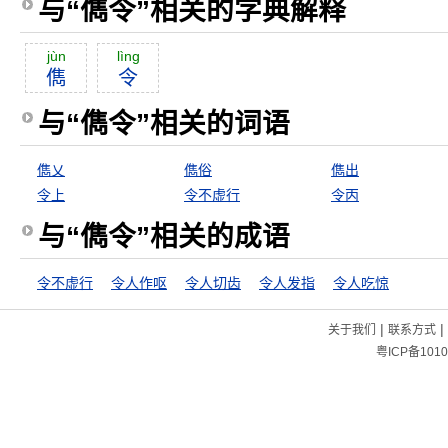
与“儁令”相关的字典解释
jùn
lìng
儁
令
与“儁令”相关的词语
儁乂
儁俗
儁出
令上
令不虚行
令丙
与“儁令”相关的成语
令不虚行
令人作呕
令人切齿
令人发指
令人吃惊
|
|
关于我们
联系方式
粤ICP备1010