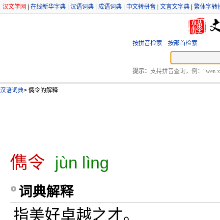
汉文学网
|
在线新华字典
|
汉语词典
|
成语词典
|
中文转拼音
|
文言文字典
|
繁体字转
按拼音检索
按部首检索
提示：
支持拼音查询，例：“wen xu
汉语词典
>
儁令的解释
儁令
jùn lìng
词典解释
指美好卓越之才。