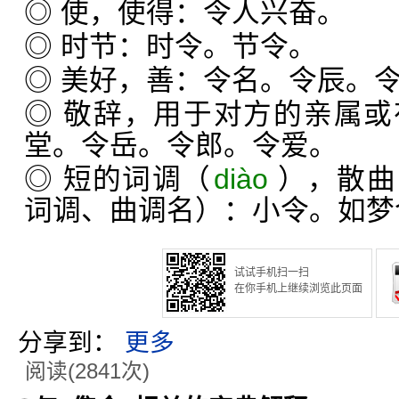
◎ 使，使得：令人兴奋。
◎ 时节：时令。节令。
◎ 美好，善：令名。令辰。
◎ 敬辞，用于对方的亲属
堂。令岳。令郎。令爱。
◎ 短的词调（
diào
），散曲
词调、曲调名）：小令。如梦
试试手机扫一扫
在你手机上继续浏览此页面
分享到：
更多
阅读(2841次)